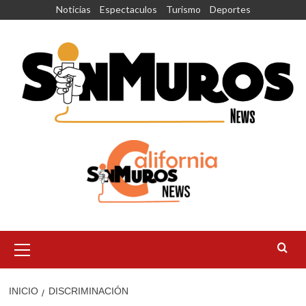
Saltar
Noticias
Espectaculos
Turismo
Deportes
al
contenido
Menú
principal
INICIO
DISCRIMINACIÓN