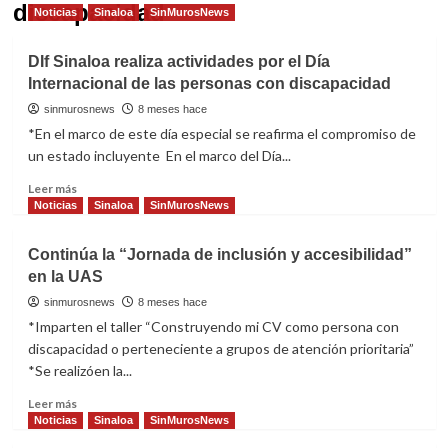
discapacidad
Noticias
Sinaloa
SinMurosNews
DIf Sinaloa realiza actividades por el Día
Internacional de las personas con discapacidad
sinmurosnews
8 meses hace
*En el marco de este día especial se reafirma el compromiso de
un estado incluyente En el marco del Día...
Read
Leer más
more
Noticias
Sinaloa
SinMurosNews
about
DIf
Continúa la “Jornada de inclusión y accesibilidad”
Sinaloa
en la UAS
realiza
actividades
sinmurosnews
8 meses hace
por
*Imparten el taller “Construyendo mi CV como persona con
el
discapacidad o perteneciente a grupos de atención prioritaria”
Día
*Se realizóen la...
Internacional
de
Read
Leer más
las
more
Noticias
Sinaloa
SinMurosNews
personas
about