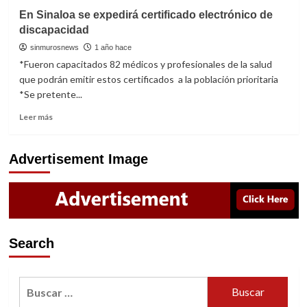
con
Continúa
En Sinaloa se expedirá certificado electrónico de
discapacidad
la
discapacidad
“Jornada
de
sinmurosnews
1 año hace
inclusión
*Fueron capacitados 82 médicos y profesionales de la salud
y
que podrán emitir estos certificados a la población prioritaria
accesibilidad”
*Se pretente...
en
la
Read
Leer más
UAS
more
about
En
Advertisement Image
Sinaloa
se
expedirá
certificado
electrónico
de
Search
discapacidad
Buscar: