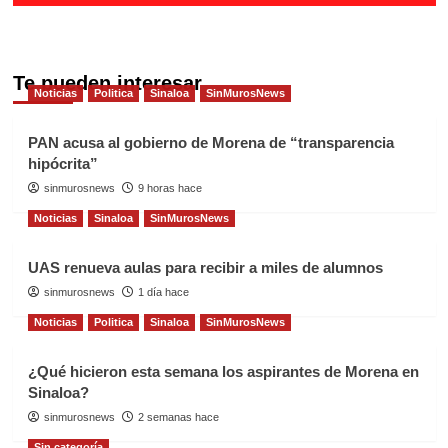
Te pueden interesar
Noticias
Politica
Sinaloa
SinMurosNews
PAN acusa al gobierno de Morena de “transparencia
hipócrita”
sinmurosnews
9 horas hace
Noticias
Sinaloa
SinMurosNews
UAS renueva aulas para recibir a miles de alumnos
sinmurosnews
1 día hace
Noticias
Politica
Sinaloa
SinMurosNews
¿Qué hicieron esta semana los aspirantes de Morena en
Sinaloa?
sinmurosnews
2 semanas hace
Sin categoría