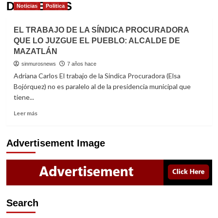
DIA DE LAS
Noticias
Politica
EL TRABAJO DE LA SÍNDICA PROCURADORA
QUE LO JUZGUE EL PUEBLO: ALCALDE DE
MAZATLÁN
sinmurosnews
7 años hace
Adriana Carlos El trabajo de la Sindica Procuradora (Elsa
Bojórquez) no es paralelo al de la presidencia municipal que
tiene...
Read
Leer más
more
about
EL
Advertisement Image
TRABAJO
DE
LA
SÍNDICA
PROCURADORA
QUE
Search
LO
JUZGUE