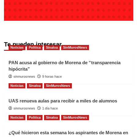
Te pueden interesar
Noticias
Politica
Sinaloa
SinMurosNews
PAN acusa al gobierno de Morena de “transparencia
hipócrita”
sinmurosnews
9 horas hace
Noticias
Sinaloa
SinMurosNews
UAS renueva aulas para recibir a miles de alumnos
sinmurosnews
1 día hace
Noticias
Politica
Sinaloa
SinMurosNews
¿Qué hicieron esta semana los aspirantes de Morena en