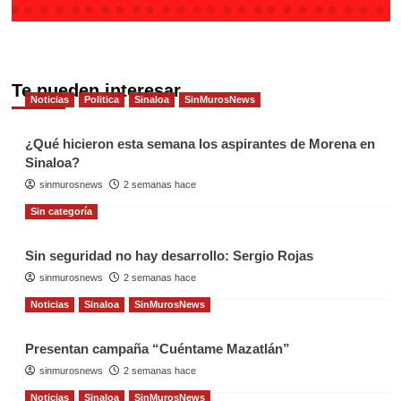
Te pueden interesar
Noticias
Politica
Sinaloa
SinMurosNews
¿Qué hicieron esta semana los aspirantes de Morena en
Sinaloa?
sinmurosnews
2 semanas hace
Sin categoría
Sin seguridad no hay desarrollo: Sergio Rojas
sinmurosnews
2 semanas hace
Noticias
Sinaloa
SinMurosNews
Presentan campaña “Cuéntame Mazatlán”
sinmurosnews
2 semanas hace
Noticias
Sinaloa
SinMurosNews