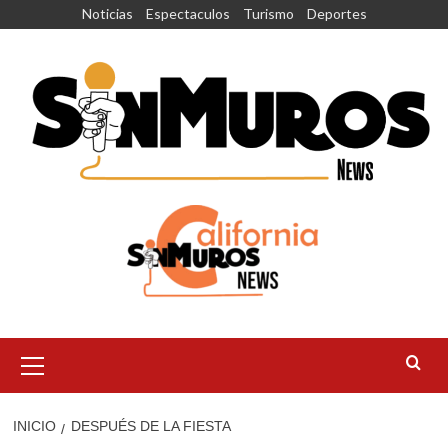
Saltar
Noticias
Espectaculos
Turismo
Deportes
al
contenido
Menú
principal
INICIO
DESPUÉS DE LA FIESTA