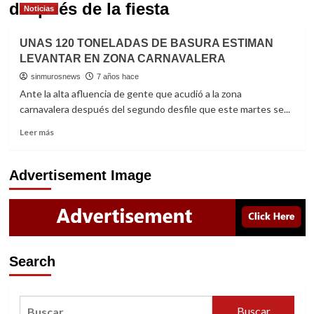
después de la fiesta
Noticias
UNAS 120 TONELADAS DE BASURA ESTIMAN
LEVANTAR EN ZONA CARNAVALERA
sinmurosnews
7 años hace
Ante la alta afluencia de gente que acudió a la zona
carnavalera después del segundo desfile que este martes se...
Read
Leer más
more
about
UNAS
Advertisement Image
120
TONELADAS
DE
BASURA
ESTIMAN
LEVANTAR
Search
EN
ZONA
CARNAVALERA
Buscar: