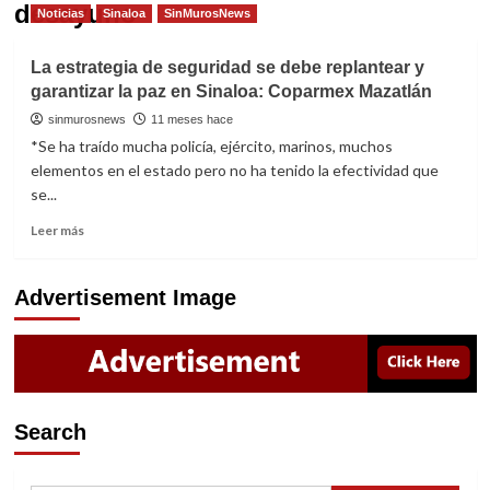
desayuno
Noticias
Sinaloa
SinMurosNews
La estrategia de seguridad se debe replantear y
garantizar la paz en Sinaloa: Coparmex Mazatlán
sinmurosnews
11 meses hace
*Se ha traído mucha policía, ejército, marinos, muchos
elementos en el estado pero no ha tenido la efectividad que
se...
Read
Leer más
more
about
La
Advertisement Image
estrategia
de
seguridad
se
debe
replantear
Search
y
garantizar
la