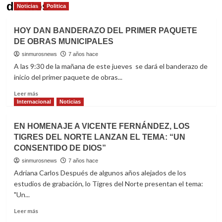
de dios
Noticias
Politica
HOY DAN BANDERAZO DEL PRIMER PAQUETE
DE OBRAS MUNICIPALES
sinmurosnews
7 años hace
A las 9:30 de la mañana de este jueves se dará el banderazo de
inicio del primer paquete de obras...
Read
Leer más
more
Internacional
Noticias
about
HOY
EN HOMENAJE A VICENTE FERNÁNDEZ, LOS
DAN
TIGRES DEL NORTE LANZAN EL TEMA: “UN
BANDERAZO
CONSENTIDO DE DIOS”
DEL
PRIMER
sinmurosnews
7 años hace
PAQUETE
Adriana Carlos Después de algunos años alejados de los
DE
estudios de grabación, lo Tigres del Norte presentan el tema:
OBRAS
"Un...
MUNICIPALES
Read
Leer más
more