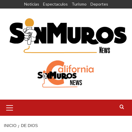
Saltar
Noticias
Espectaculos
Turismo
Deportes
al
contenido
Menú
principal
INICIO
DE DIOS