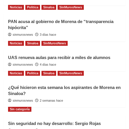
Noticias
Politica
Sinaloa
SinMurosNews
PAN acusa al gobierno de Morena de “transparencia
hipócrita”
sinmurosnews
3 días hace
Noticias
Sinaloa
SinMurosNews
UAS renueva aulas para recibir a miles de alumnos
sinmurosnews
4 días hace
Noticias
Politica
Sinaloa
SinMurosNews
¿Qué hicieron esta semana los aspirantes de Morena en
Sinaloa?
sinmurosnews
2 semanas hace
Sin categoría
Sin seguridad no hay desarrollo: Sergio Rojas