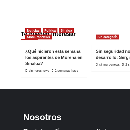
Noticias
Politica
Sinaloa
Te pueden interesar
SinMurosNews
Sin categoría
¿Qué hicieron esta semana
Sin seguridad n
los aspirantes de Morena en
desarrollo: Serg
Sinaloa?
sinmurosnews
2 
sinmurosnews
2 semanas hace
Nosotros