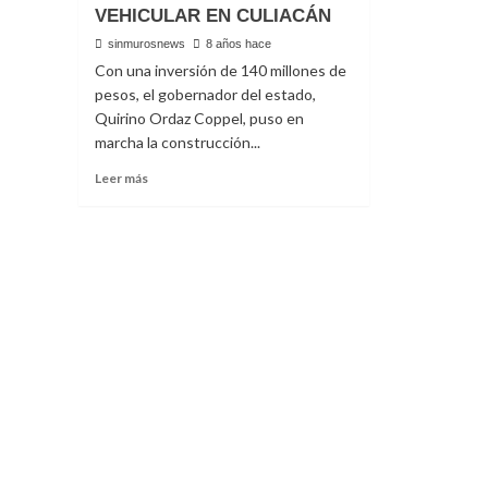
VEHICULAR EN CULIACÁN
sinmurosnews
8 años hace
Con una inversión de 140 millones de
pesos, el gobernador del estado,
Quirino Ordaz Coppel, puso en
marcha la construcción...
Read
Leer más
more
about
INICIAN
CONSTRUCCIÓN
DE
PASO
SUPERIOR
VEHICULAR
EN
CULIACÁN