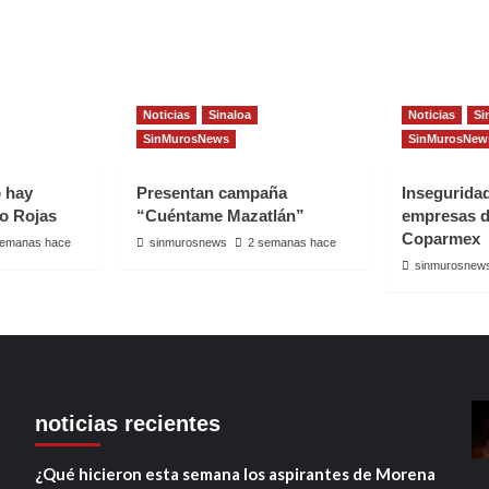
Noticias
Sinaloa
Noticias
Si
SinMurosNews
SinMurosNew
o hay
Presentan campaña
Insegurida
io Rojas
“Cuéntame Mazatlán”
empresas d
Coparmex
semanas hace
sinmurosnews
2 semanas hace
sinmurosnew
noticias recientes
¿Qué hicieron esta semana los aspirantes de Morena