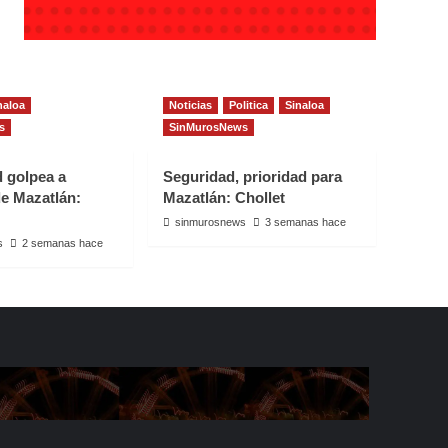
naloa
Noticias
Politica
Sinaloa
s
SinMurosNews
d golpea a
Seguridad, prioridad para
e Mazatlán:
Mazatlán: Chollet
sinmurosnews
3 semanas hace
s
2 semanas hace