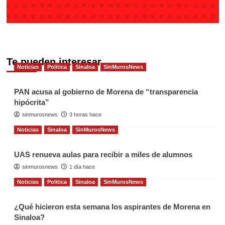
Te pueden interesar
Noticias
Politica
Sinaloa
SinMurosNews
PAN acusa al gobierno de Morena de “transparencia
hipócrita”
sinmurosnews
3 horas hace
Noticias
Sinaloa
SinMurosNews
UAS renueva aulas para recibir a miles de alumnos
sinmurosnews
1 día hace
Noticias
Politica
Sinaloa
SinMurosNews
¿Qué hicieron esta semana los aspirantes de Morena en
Sinaloa?