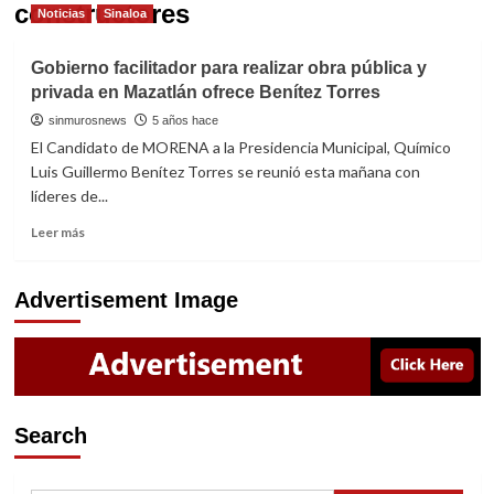
constructores
Noticias
Sinaloa
Gobierno facilitador para realizar obra pública y
privada en Mazatlán ofrece Benítez Torres
sinmurosnews
5 años hace
El Candidato de MORENA a la Presidencia Municipal, Químico
Luis Guillermo Benítez Torres se reunió esta mañana con
líderes de...
Read
Leer más
more
about
Gobierno
Advertisement Image
facilitador
para
realizar
obra
pública
y
Search
privada
en
Mazatlán