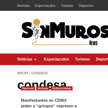
Saltar
Noticias
Espectaculos
Turismo
Deportes
al
contenido
Noticias
Espectaculos
Turismo
Depor
INICIO
CONDESA
condesa
Nacional
Noticias
SinMurosNews
Manifestantes en CDMX
piden a “gringos” regresen a