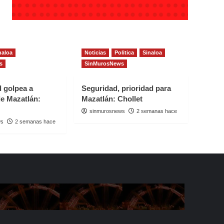
naloa
Noticias
Politica
Sinaloa
s
SinMurosNews
d golpea a
Seguridad, prioridad para
e Mazatlán:
Mazatlán: Chollet
sinmurosnews
2 semanas hace
ws
2 semanas hace