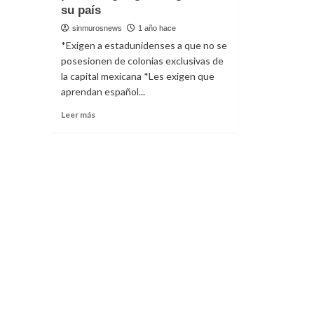
su país
sinmurosnews
1 año hace
*Exigen a estadunidenses a que no se
posesionen de colonias exclusivas de
la capital mexicana *Les exigen que
aprendan español...
Read
Leer más
more
about
Manifestantes
en
CDMX
piden
a
“gringos”
regresen
a
su
país