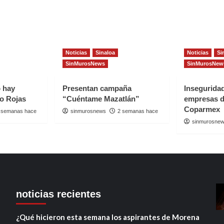
Noticias
Sinaloa
Noticias
Si
SinMurosNews
SinMurosNew
o hay
Presentan campaña
Insegurida
io Rojas
“Cuéntame Mazatlán”
empresas d
Coparmex
 semanas hace
sinmurosnews
2 semanas hace
sinmurosne
noticias recientes
¿Qué hicieron esta semana los aspirantes de Morena