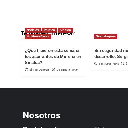
Noticias
Politica
Sinaloa
Te pueden interesar
SinMurosNews
Sin categoría
¿Qué hicieron esta semana
Sin seguridad n
los aspirantes de Morena en
desarrollo: Serg
Sinaloa?
sinmurosnews
2
sinmurosnews
1 semana hace
Nosotros