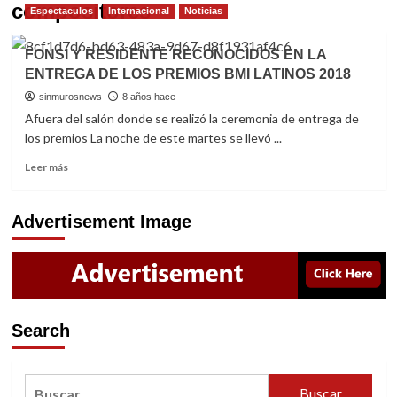
compositores
Espectaculos
Internacional
Noticias
FONSI Y RESIDENTE RECONOCIDOS EN LA
ENTREGA DE LOS PREMIOS BMI LATINOS 2018
sinmurosnews
8 años hace
Afuera del salón donde se realizó la ceremonia de entrega de
los premios La noche de este martes se llevó ...
Read
Leer más
more
about
FONSI
Advertisement Image
Y
RESIDENTE
RECONOCIDOS
EN
LA
ENTREGA
Search
DE
LOS
PREMIOS
Buscar:
BMI