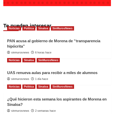
Te pueden interesar
Noticias
Politica
Sinaloa
SinMurosNews
PAN acusa al gobierno de Morena de “transparencia
hipócrita”
sinmurosnews
6 horas hace
Noticias
Sinaloa
SinMurosNews
UAS renueva aulas para recibir a miles de alumnos
sinmurosnews
1 día hace
Noticias
Politica
Sinaloa
SinMurosNews
¿Qué hicieron esta semana los aspirantes de Morena en
Sinaloa?
sinmurosnews
2 semanas hace