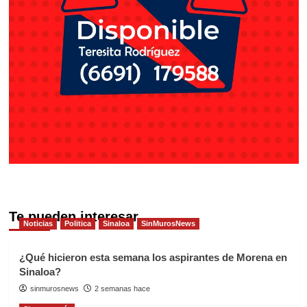
Te pueden interesar
Noticias
Politica
Sinaloa
SinMurosNews
¿Qué hicieron esta semana los aspirantes de Morena en
Sinaloa?
sinmurosnews
2 semanas hace