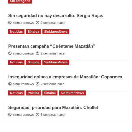
Sin categoría
Sin seguridad no hay desarrollo: Sergio Rojas
sinmurosnews
2 semanas hace
Noticias
Sinaloa
SinMurosNews
Presentan campaña “Cuéntame Mazatlán”
sinmurosnews
2 semanas hace
Noticias
Sinaloa
SinMurosNews
Inseguridad golpea a empresas de Mazatlán: Coparmex
sinmurosnews
2 semanas hace
Noticias
Politica
Sinaloa
SinMurosNews
Seguridad, prioridad para Mazatlán: Chollet
sinmurosnews
3 semanas hace