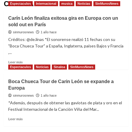
CHUECA
Espectaculos
Internacional
musica
Noticias
SinMurosNews
Carín León finaliza exitosa gira en Europa con un
sold out en París
sinmurosnews
1 año hace
Créditos: @de.linas *El sonorense realizó 11 fechas con su
"Boca Chueca Tour" a España, Inglaterra, países Bajos y Francia
,...
Read
Leer más
more
Espectaculos
Noticias
Sinaloa
SinMurosNews
about
Carín
Boca Chueca Tour de Carin León se expande a
León
Europa
finaliza
exitosa
sinmurosnews
1 año hace
gira
*Además, después de obtener las gaviotas de plata y oro en el
en
Festival Internacional de la Canción Viña del Mar...
Europa
con
Read
Leer más
un
more
sold
about