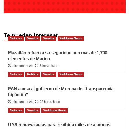
Te pueden interesar
Noticias
Sinaloa
Sinaloa
SinMurosNews
Mazatlán refuerza su seguridad con más de 1,700
elementos de Marina
sinmurosnews
8 horas hace
Noticias
Politica
Sinaloa
SinMurosNews
PAN acusa al gobierno de Morena de “transparencia
hipócrita”
sinmurosnews
22 horas hace
Noticias
Sinaloa
SinMurosNews
UAS renueva aulas para recibir a miles de alumnos