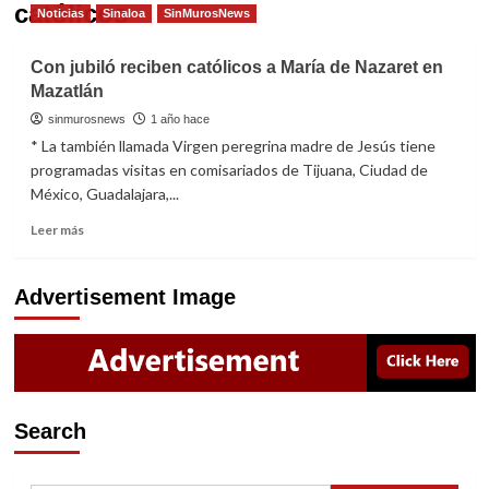
católicos
Noticias
Sinaloa
SinMurosNews
Con jubiló reciben católicos a María de Nazaret en
Mazatlán
sinmurosnews
1 año hace
* La también llamada Virgen peregrina madre de Jesús tiene
programadas visitas en comisariados de Tijuana, Ciudad de
México, Guadalajara,...
Read
Leer más
more
about
Con
Advertisement Image
jubiló
reciben
católicos
a
María
de
Search
Nazaret
en
Mazatlán