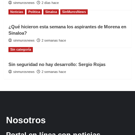
sinmurosnews
2 días hace
Noticias
Politica
Sinaloa
SinMurosNews
¿Qué hicieron esta semana los aspirantes de Morena en
Sinaloa?
sinmurosnews
2 semanas hace
Sin categoría
Sin seguridad no hay desarrollo: Sergio Rojas
sinmurosnews
2 semanas hace
Nosotros
Portal en línea con noticias