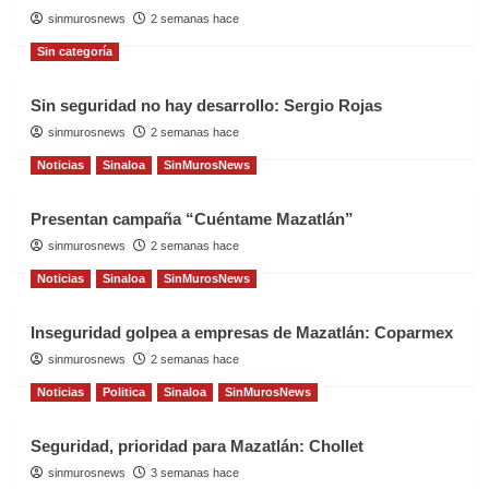
sinmurosnews
2 semanas hace
Sin categoría
Sin seguridad no hay desarrollo: Sergio Rojas
sinmurosnews
2 semanas hace
Noticias
Sinaloa
SinMurosNews
Presentan campaña “Cuéntame Mazatlán”
sinmurosnews
2 semanas hace
Noticias
Sinaloa
SinMurosNews
Inseguridad golpea a empresas de Mazatlán: Coparmex
sinmurosnews
2 semanas hace
Noticias
Politica
Sinaloa
SinMurosNews
Seguridad, prioridad para Mazatlán: Chollet
sinmurosnews
3 semanas hace