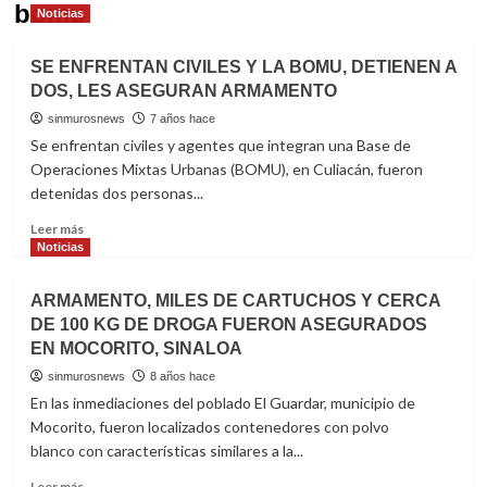
bomu
Noticias
SE ENFRENTAN CIVILES Y LA BOMU, DETIENEN A
DOS, LES ASEGURAN ARMAMENTO
sinmurosnews
7 años hace
Se enfrentan civiles y agentes que integran una Base de
Operaciones Mixtas Urbanas (BOMU), en Culiacán, fueron
detenidas dos personas...
Read
Leer más
more
Noticias
about
SE
ARMAMENTO, MILES DE CARTUCHOS Y CERCA
ENFRENTAN
DE 100 KG DE DROGA FUERON ASEGURADOS
CIVILES
EN MOCORITO, SINALOA
Y
LA
sinmurosnews
8 años hace
BOMU,
En las inmediaciones del poblado El Guardar, municipio de
DETIENEN
Mocorito, fueron localizados contenedores con polvo
A
blanco con características similares a la...
DOS,
LES
Read
Leer más