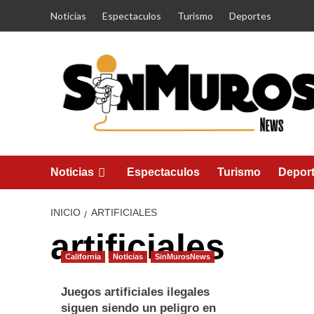
Saltar
Noticias
Espectaculos
Turismo
Deportes
al
contenido
Noticias
Espectaculos
Turismo
Depor
INICIO
ARTIFICIALES
artificiales
California
Noticias
SinMurosNews
Juegos artificiales ilegales
siguen siendo un peligro en