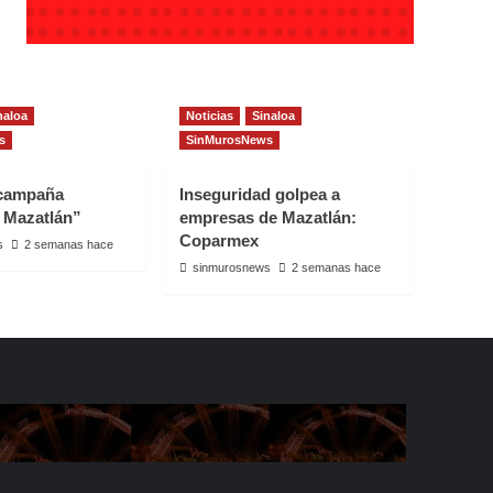
naloa
Noticias
Sinaloa
s
SinMurosNews
 campaña
Inseguridad golpea a
 Mazatlán”
empresas de Mazatlán:
Coparmex
s
2 semanas hace
sinmurosnews
2 semanas hace