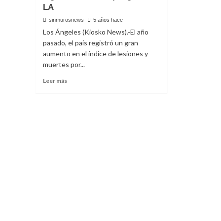
LA
sinmurosnews
5 años hace
Los Ángeles (Kiosko News).-El año
pasado, el país registró un gran
aumento en el índice de lesiones y
muertes por...
Read
Leer más
more
about
Juegos
artificiales
ilegales
siguen
siendo
un
peligro
en
LA