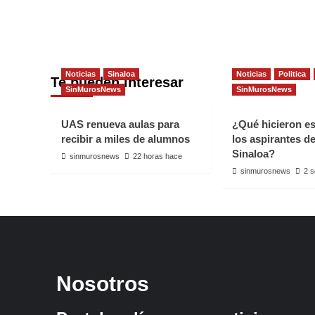
Noticias
Sinaloa
Noticias
Politica
Te pueden interesar
SinMurosNews
SinMurosNews
UAS renueva aulas para
¿Qué hicieron e
recibir a miles de alumnos
los aspirantes d
Sinaloa?
sinmurosnews
22 horas hace
sinmurosnews
2 
Nosotros