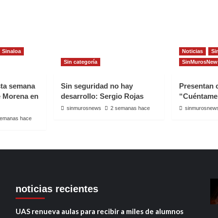
Sinaloa
Noticias
Si
Sin categoría
SinMurosNew
sta semana
Sin seguridad no hay
Presentan
e Morena en
desarrollo: Sergio Rojas
“Cuéntame
sinmurosnews
2 semanas hace
sinmurosnew
semanas hace
noticias recientes
UAS renueva aulas para recibir a miles de alumnos