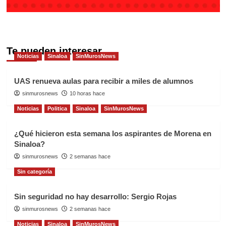
Te pueden interesar
Noticias
Sinaloa
SinMurosNews
UAS renueva aulas para recibir a miles de alumnos
sinmurosnews
10 horas hace
Noticias
Politica
Sinaloa
SinMurosNews
¿Qué hicieron esta semana los aspirantes de Morena en
Sinaloa?
sinmurosnews
2 semanas hace
Sin categoría
Sin seguridad no hay desarrollo: Sergio Rojas
sinmurosnews
2 semanas hace
Noticias
Sinaloa
SinMurosNews