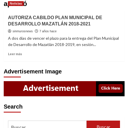
aprobó
Noticias
AUTORIZA CABILDO PLAN MUNICIPAL DE
DESARROLLO MAZATLÁN 2018-2021
sinmurosnews
7 años hace
A dos días de vencer el plazo para la entrega del Plan Municipal
de Desarrollo de Mazatlán 2018-2019, en sesión...
Read
Leer más
more
about
AUTORIZA
Advertisement Image
CABILDO
PLAN
MUNICIPAL
DE
DESARROLLO
MAZATLÁN
Search
2018-
2021
Buscar: