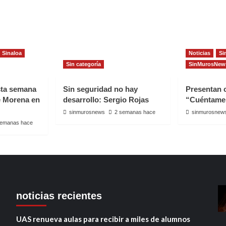
Sinaloa
Noticias
Si
Sin categoría
SinMurosNew
sta semana
Sin seguridad no hay
Presentan
e Morena en
desarrollo: Sergio Rojas
“Cuéntame
sinmurosnews
2 semanas hace
sinmurosnew
semanas hace
noticias recientes
UAS renueva aulas para recibir a miles de alumnos