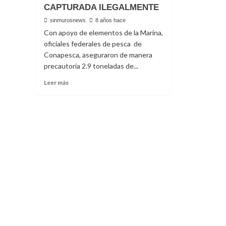
CAPTURADA ILEGALMENTE
sinmurosnews
8 años hace
Con apoyo de elementos de la Marina,
oficiales federales de pesca de
Conapesca, aseguraron de manera
precautoria 2.9 toneladas de...
Read
Leer más
more
about
ASEGURAN
2.9
TONELADAS
DE
ALMEJA
CATARINA
CAPTURADA
ILEGALMENTE