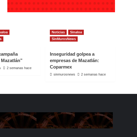
naloa
Noticias
Sinaloa
s
SinMurosNews
 campaña
Inseguridad golpea a
 Mazatlán”
empresas de Mazatlán:
Coparmex
s
2 semanas hace
sinmurosnews
2 semanas hace