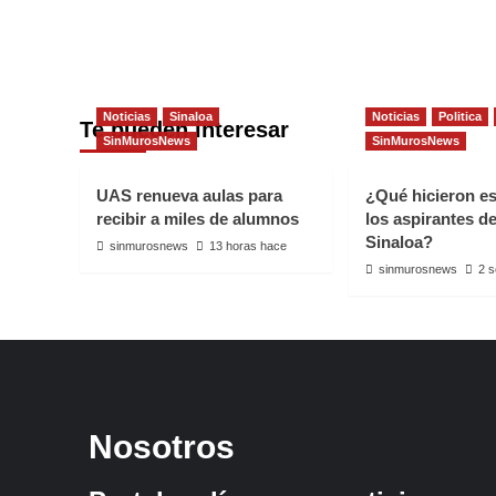
Noticias
Sinaloa
Noticias
Politica
Te pueden interesar
SinMurosNews
SinMurosNews
UAS renueva aulas para
¿Qué hicieron e
recibir a miles de alumnos
los aspirantes d
Sinaloa?
sinmurosnews
13 horas hace
sinmurosnews
2 
Nosotros