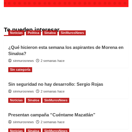
Te pueden interesar
Noticias
Politica
Sinaloa
SinMurosNews
¿Qué hicieron esta semana los aspirantes de Morena en
Sinaloa?
sinmurosnews
2 semanas hace
Sin categoría
Sin seguridad no hay desarrollo: Sergio Rojas
sinmurosnews
2 semanas hace
Noticias
Sinaloa
SinMurosNews
Presentan campaña “Cuéntame Mazatlán”
sinmurosnews
2 semanas hace
Noticias
Sinaloa
SinMurosNews