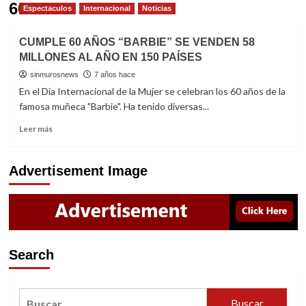
60 años
Espectaculos
Internacional
Noticias
CUMPLE 60 AÑOS “BARBIE” SE VENDEN 58
MILLONES AL AÑO EN 150 PAÍSES
sinmurosnews
7 años hace
En el Día Internacional de la Mujer se celebran los 60 años de la
famosa muñeca "Barbie". Ha tenido diversas...
Read
Leer más
more
about
CUMPLE
Advertisement Image
60
AÑOS
“BARBIE”
SE
VENDEN
58
Search
MILLONES
AL
AÑO
Buscar:
EN