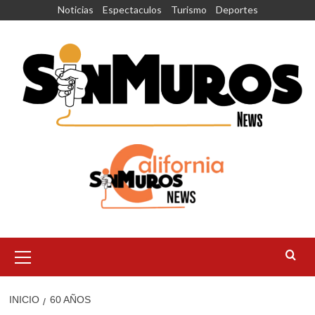
Saltar
Noticias
Espectaculos
Turismo
Deportes
al
contenido
Menú
principal
INICIO
60 AÑOS