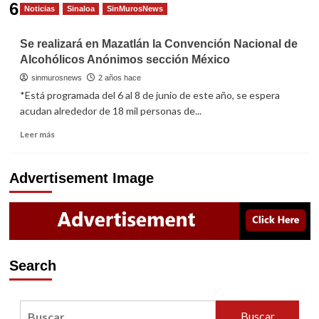
6
Noticias
Sinaloa
SinMurosNews
Se realizará en Mazatlán la Convención Nacional de
Alcohólicos Anónimos sección México
sinmurosnews
2 años hace
*Está programada del 6 al 8 de junio de este año, se espera
acudan alrededor de 18 mil personas de...
Read
Leer más
more
about
Se
Advertisement Image
realizará
en
Mazatlán
la
Convención
Nacional
Search
de
Alcohólicos
Anónimos
Buscar:
sección