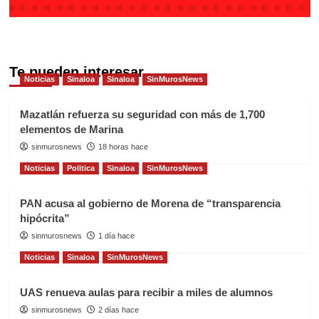
Te pueden interesar
Noticias
Sinaloa
Sinaloa
SinMurosNews
Mazatlán refuerza su seguridad con más de 1,700
elementos de Marina
sinmurosnews
18 horas hace
Noticias
Politica
Sinaloa
SinMurosNews
PAN acusa al gobierno de Morena de “transparencia
hipócrita”
sinmurosnews
1 día hace
Noticias
Sinaloa
SinMurosNews
UAS renueva aulas para recibir a miles de alumnos
sinmurosnews
2 días hace