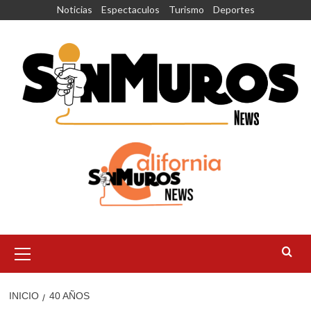
Saltar
Noticias
Espectaculos
Turismo
Deportes
al
contenido
Menú
principal
INICIO
40 AÑOS