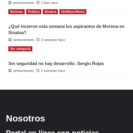
sinmurosnews
2 días hace
Noticias
Politica
Sinaloa
SinMurosNews
¿Qué hicieron esta semana los aspirantes de Morena en
Sinaloa?
sinmurosnews
2 semanas hace
Sin categoría
Sin seguridad no hay desarrollo: Sergio Rojas
sinmurosnews
2 semanas hace
Nosotros
Portal en línea con noticias