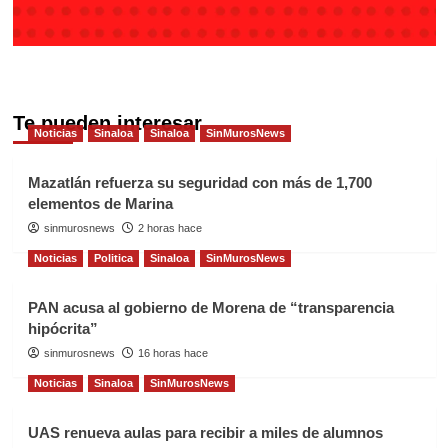
Te pueden interesar
Noticias
Sinaloa
Sinaloa
SinMurosNews
Mazatlán refuerza su seguridad con más de 1,700
elementos de Marina
sinmurosnews
2 horas hace
Noticias
Politica
Sinaloa
SinMurosNews
PAN acusa al gobierno de Morena de “transparencia
hipócrita”
sinmurosnews
16 horas hace
Noticias
Sinaloa
SinMurosNews
UAS renueva aulas para recibir a miles de alumnos