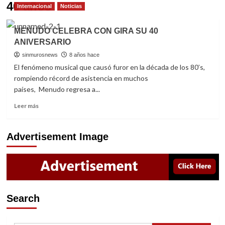
40 años
Internacional
Noticias
MENUDO CELEBRA CON GIRA SU 40
ANIVERSARIO
sinmurosnews
8 años hace
El fenómeno musical que causó furor en la década de los 80’s,
rompiendo récord de asistencia en muchos
países, Menudo regresa a...
Read
Leer más
more
about
MENUDO
Advertisement Image
CELEBRA
CON
GIRA
SU
40
ANIVERSARIO
Search