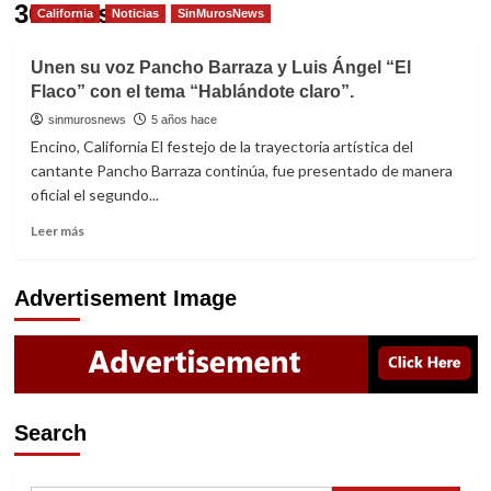
30 años
California
Noticias
SinMurosNews
Unen su voz Pancho Barraza y Luis Ángel “El
Flaco” con el tema “Hablándote claro”.
sinmurosnews
5 años hace
Encino, California El festejo de la trayectoria artística del
cantante Pancho Barraza continúa, fue presentado de manera
oficial el segundo...
Read
Leer más
more
about
Unen
Advertisement Image
su
voz
Pancho
Barraza
y
Luis
Search
Ángel
“El
Flaco”