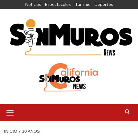
Saltar
Noticias
Espectaculos
Turismo
Deportes
al
contenido
Menú
principal
INICIO
30 AÑOS