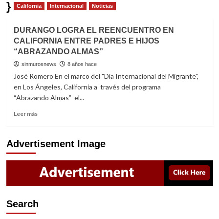
}
California
Internacional
Noticias
DURANGO LOGRA EL REENCUENTRO EN
CALIFORNIA ENTRE PADRES E HIJOS
“ABRAZANDO ALMAS”
sinmurosnews
8 años hace
José Romero En el marco del "Día Internacional del Migrante",
en Los Ángeles, California a través del programa
“Abrazando Almas” el...
Read
Leer más
more
about
DURANGO
Advertisement Image
LOGRA
EL
REENCUENTRO
EN
CALIFORNIA
ENTRE
Search
PADRES
E