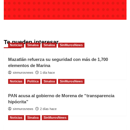
Te pueden interesar
Noticias
Sinaloa
Sinaloa
SinMurosNews
Mazatlán refuerza su seguridad con más de 1,700
elementos de Marina
sinmurosnews
1 día hace
Noticias
Politica
Sinaloa
SinMurosNews
PAN acusa al gobierno de Morena de “transparencia
hipócrita”
sinmurosnews
2 días hace
Noticias
Sinaloa
SinMurosNews