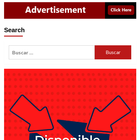
“DEADPOOL
2”
18
DE
MAYO
Search
Buscar: