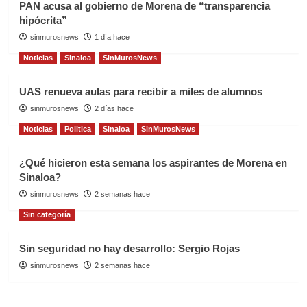
PAN acusa al gobierno de Morena de “transparencia
hipócrita”
sinmurosnews
1 día hace
Noticias
Sinaloa
SinMurosNews
UAS renueva aulas para recibir a miles de alumnos
sinmurosnews
2 días hace
Noticias
Politica
Sinaloa
SinMurosNews
¿Qué hicieron esta semana los aspirantes de Morena en
Sinaloa?
sinmurosnews
2 semanas hace
Sin categoría
Sin seguridad no hay desarrollo: Sergio Rojas
sinmurosnews
2 semanas hace