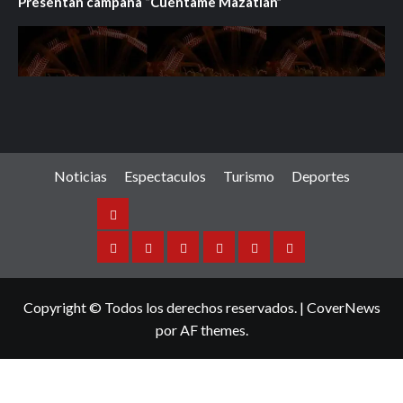
Presentan campaña “Cuéntame Mazatlán”
Noticias
Espectaculos
Turismo
Deportes
Noticias
Sinaloa
Nacional
Internacional
Espectaculos
Turismo
Deportes
Copyright © Todos los derechos reservados.
|
CoverNews
por AF themes.