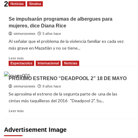
20
Noticias
Sinaloa
Se impulsarán programas de albergues para
mujeres, dice Diana Rice
sinmurosnews
5 años hace
Al señalar que el problema de la violencia familiar es cada vez
más grave en Mazatlán y no se tiene...
Read
Leer más
more
Espectaculos
Internacional
Noticias
about
Se
PRÓXIMO ESTRENO “DEADPOOL 2” 18 DE MAYO
impulsarán
programas
sinmurosnews
8 años hace
de
Se aproxima el estreno de la segunta parte de una de las
albergues
cintas más taquilleras del 2016 "Deadpool 2". Su...
para
mujeres,
Read
Leer más
dice
more
Diana
about
Rice
PRÓXIMO
Advertisement Image
ESTRENO