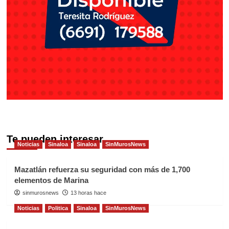
Te pueden interesar
Noticias
Sinaloa
Sinaloa
SinMurosNews
Mazatlán refuerza su seguridad con más de 1,700
elementos de Marina
sinmurosnews
13 horas hace
Noticias
Politica
Sinaloa
SinMurosNews