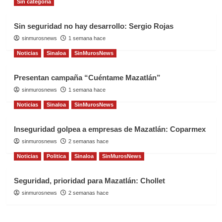
Sin categoría
Sin seguridad no hay desarrollo: Sergio Rojas
sinmurosnews
1 semana hace
Noticias
Sinaloa
SinMurosNews
Presentan campaña “Cuéntame Mazatlán”
sinmurosnews
1 semana hace
Noticias
Sinaloa
SinMurosNews
Inseguridad golpea a empresas de Mazatlán: Coparmex
sinmurosnews
2 semanas hace
Noticias
Politica
Sinaloa
SinMurosNews
Seguridad, prioridad para Mazatlán: Chollet
sinmurosnews
2 semanas hace