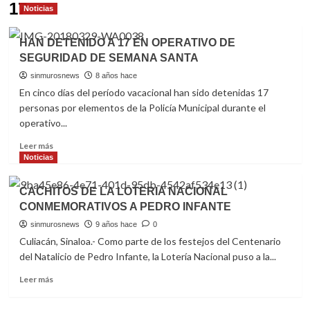
17
Noticias
HAN DETENIDO A 17 EN OPERATIVO DE
SEGURIDAD DE SEMANA SANTA
sinmurosnews
8 años hace
En cinco días del período vacacional han sido detenidas 17
personas por elementos de la Policía Municipal durante el
operativo...
Read
Leer más
more
Noticias
about
HAN
CACHITOS DE LA LOTERIA NACIONAL
DETENIDO
CONMEMORATIVOS A PEDRO INFANTE
A
17
sinmurosnews
9 años hace
0
EN
Culiacán, Sinaloa.- Como parte de los festejos del Centenario
OPERATIVO
del Natalicio de Pedro Infante, la Lotería Nacional puso a la...
DE
SEGURIDAD
Read
Leer más
DE
more
SEMANA
about