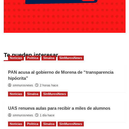
Te pueden interesar
Noticias
Politica
Sinaloa
SinMurosNews
PAN acusa al gobierno de Morena de “transparencia
hipócrita”
sinmurosnews
2 horas hace
Noticias
Sinaloa
SinMurosNews
UAS renueva aulas para recibir a miles de alumnos
sinmurosnews
1 día hace
Noticias
Politica
Sinaloa
SinMurosNews