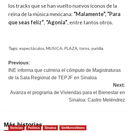
los tracks que se han vuelto nuevos íconos de la
reina de la música mexicana:
“Malamente”,
“Para
que seas felíz”
,
“Agonía”
, entre tantos otros.
Tags:
espectáculos
,
MUSICA
,
PLAZA
,
toros
,
yuridia
Post
Previous:
INE informa que culmina el cómputo de Magistraturas
navigation
de la Sala Regional de TEPJF en Sinaloa
Next:
Avanza el programa de Viviendas para el Bienestar en
Sinaloa: Castro Meléndrez
Más historias
Noticias
Politica
Sinaloa
SinMurosNews