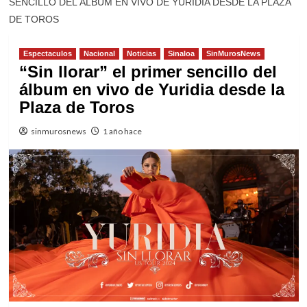
SENCILLO DEL ÁLBUM EN VIVO DE YURIDIA DESDE LA PLAZA
DE TOROS
Espectaculos
Nacional
Noticias
Sinaloa
SinMurosNews
“Sin llorar” el primer sencillo del
álbum en vivo de Yuridia desde la
Plaza de Toros
sinmurosnews
1 año hace