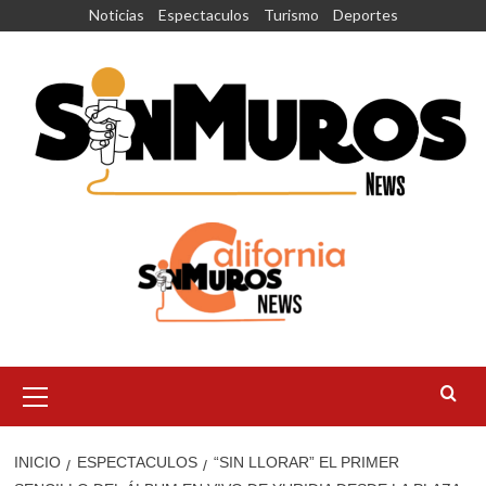
Saltar
Noticias
Espectaculos
Turismo
Deportes
al
contenido
Menú
principal
INICIO
ESPECTACULOS
“SIN LLORAR” EL PRIMER