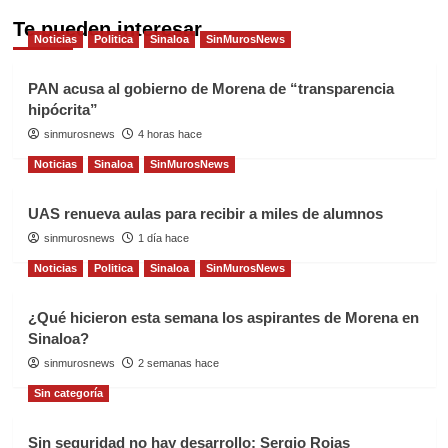
Te pueden interesar
Noticias
Politica
Sinaloa
SinMurosNews
PAN acusa al gobierno de Morena de “transparencia
hipócrita”
sinmurosnews
4 horas hace
Noticias
Sinaloa
SinMurosNews
UAS renueva aulas para recibir a miles de alumnos
sinmurosnews
1 día hace
Noticias
Politica
Sinaloa
SinMurosNews
¿Qué hicieron esta semana los aspirantes de Morena en
Sinaloa?
sinmurosnews
2 semanas hace
Sin categoría
Sin seguridad no hay desarrollo: Sergio Rojas