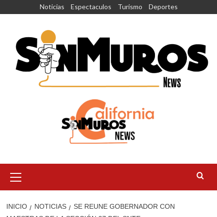
Saltar
Noticias
Espectaculos
Turismo
Deportes
al
contenido
Menú
principal
INICIO
NOTICIAS
SE REUNE GOBERNADOR CON