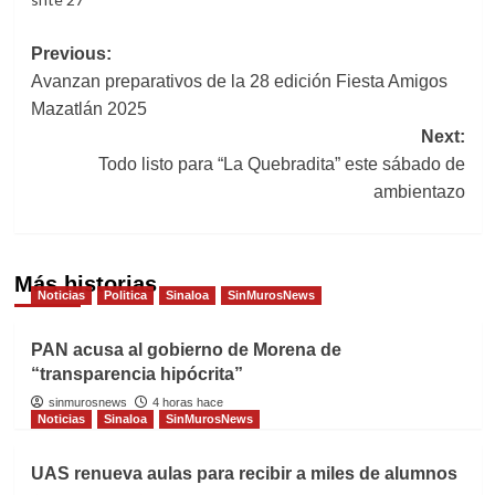
Post
Previous:
Avanzan preparativos de la 28 edición Fiesta Amigos
navigation
Mazatlán 2025
Next:
Todo listo para “La Quebradita” este sábado de
ambientazo
Más historias
Noticias
Politica
Sinaloa
SinMurosNews
PAN acusa al gobierno de Morena de
“transparencia hipócrita”
sinmurosnews
4 horas hace
Noticias
Sinaloa
SinMurosNews
UAS renueva aulas para recibir a miles de alumnos