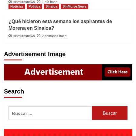
sinmurosnews
1 día hace
Noticias
Politica
Sinaloa
SinMurosNews
¿Qué hicieron esta semana los aspirantes de
Morena en Sinaloa?
sinmurosnews
2 semanas hace
Advertisement Image
Search
Buscar: