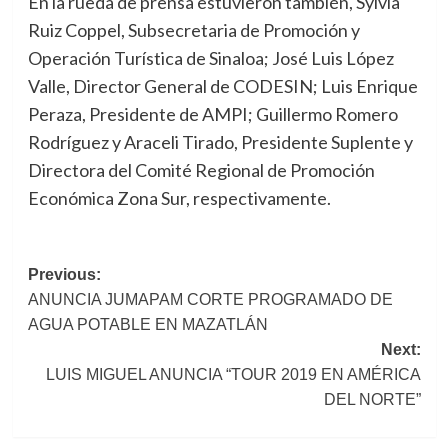
En la rueda de prensa estuvieron también, Sylvia
Ruiz Coppel, Subsecretaria de Promoción y
Operación Turística de Sinaloa; José Luis López
Valle, Director General de CODESIN; Luis Enrique
Peraza, Presidente de AMPI; Guillermo Romero
Rodríguez y Araceli Tirado, Presidente Suplente y
Directora del Comité Regional de Promoción
Económica Zona Sur, respectivamente.
Post
Previous:
ANUNCIA JUMAPAM CORTE PROGRAMADO DE
navigation
AGUA POTABLE EN MAZATLÁN
Next:
LUIS MIGUEL ANUNCIA “TOUR 2019 EN AMÉRICA
DEL NORTE”