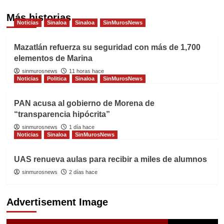
Más historias
Noticias
Sinaloa
Sinaloa
SinMurosNews
Mazatlán refuerza su seguridad con más de 1,700
elementos de Marina
sinmurosnews
11 horas hace
Noticias
Politica
Sinaloa
SinMurosNews
PAN acusa al gobierno de Morena de
“transparencia hipócrita”
sinmurosnews
1 día hace
Noticias
Sinaloa
SinMurosNews
UAS renueva aulas para recibir a miles de alumnos
sinmurosnews
2 días hace
Advertisement Image