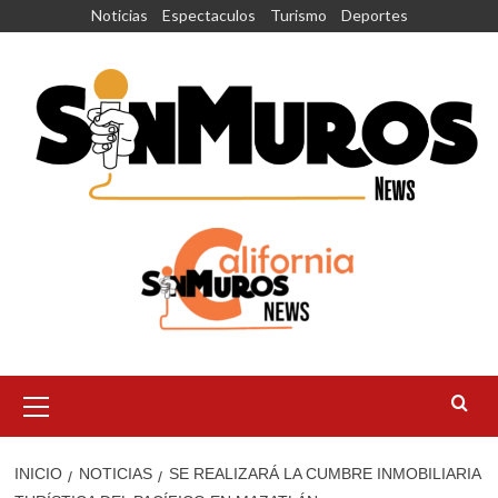
Saltar
Noticias
Espectaculos
Turismo
Deportes
al
contenido
Menú
principal
INICIO
NOTICIAS
SE REALIZARÁ LA CUMBRE INMOBILIARIA