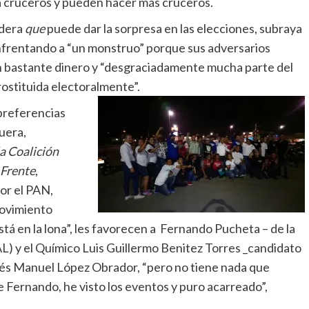
a cruceros y pueden hacer más cruceros.
dera
que
puede dar la sorpresa en las elecciones, subraya
nfrentando a “un monstruo” porque sus adversarios
en bastante dinero y “desgraciadamente mucha parte del
rostituida electoralmente”.
 preferencias
uera,
a Coalición
 Frente
,
or el PAN,
ovimiento
tá en la lona”, les favorecen a Fernando Pucheta – de la
) y el Químico Luis Guillermo Benitez Torres _candidato
és Manuel López Obrador, “pero no tiene nada que
 Fernando, he visto los eventos y puro acarreado”,