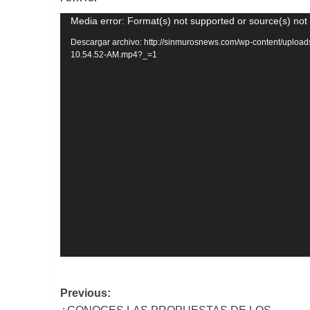
Reproductor
Media error: Format(s) not supported or source(s) not
de
Descargar archivo: http://sinmurosnews.com/wp-content/uploa
10.54.52-AM.mp4?_=1
vídeo
Post
Previous: