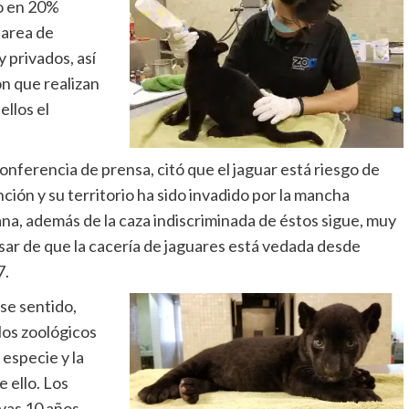
do en 20%
 tarea de
 privados, así
n que realizan
ellos el
onferencia de prensa, citó que el jaguar está riesgo de
nción y su territorio ha sido invadido por la mancha
na, además de la caza indiscriminada de éstos sigue, muy
sar de que la cacería de jaguares está vedada desde
7.
se sentido,
los zoológicos
especie y la
 ello. Los
vas 10 años,