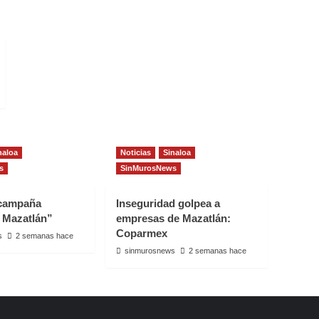
naloa
Noticias
Sinaloa
s
SinMurosNews
 campaña
Inseguridad golpea a
 Mazatlán”
empresas de Mazatlán:
Coparmex
s
2 semanas hace
sinmurosnews
2 semanas hace