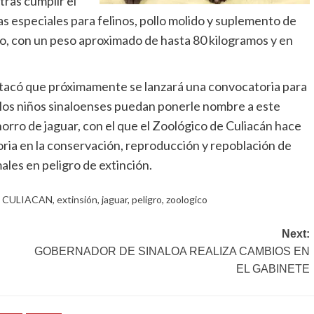
tras cumplir el
as especiales para felinos, pollo molido y suplemento de
dio, con un peso aproximado de hasta 80 kilogramos y en
acó que próximamente se lanzará una convocatoria para
los niños sinaloenses puedan ponerle nombre a este
orro de jaguar, con el que el Zoológico de Culiacán hace
oria en la conservación, reproducción y repoblación de
ales en peligro de extinción.
:
CULIACAN
,
extinsión
,
jaguar
,
peligro
,
zoologico
Next:
GOBERNADOR DE SINALOA REALIZA CAMBIOS EN
EL GABINETE