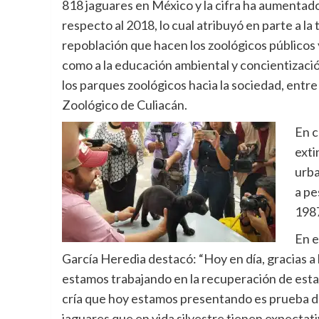
818 jaguares en México y la cifra ha aumenta
respecto al 2018, lo cual atribuyó en parte a la
repoblación que hacen los zoológicos públicos y
como a la educación ambiental y concientizació
los parques zoológicos hacia la sociedad, entre 
Zoológico de Culiacán.
En c
exti
urba
a pe
198
En e
García Heredia destacó: “Hoy en día, gracias a 
estamos trabajando en la recuperación de esta 
cría que hoy estamos presentando es prueba de
jaguares que en vida silvestre tienen expectati