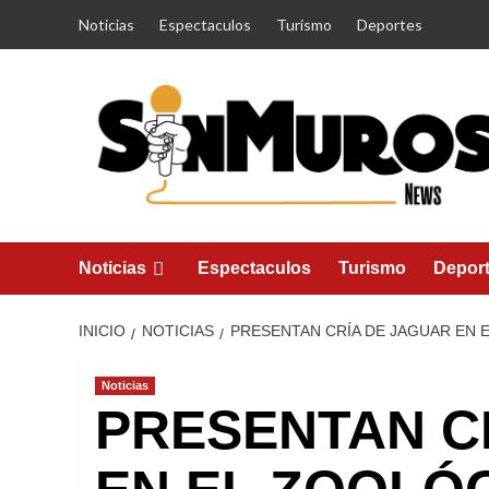
Saltar
Noticias
Espectaculos
Turismo
Deportes
al
contenido
Noticias
Espectaculos
Turismo
Depor
INICIO
NOTICIAS
PRESENTAN CRÍA DE JAGUAR EN 
Noticias
PRESENTAN C