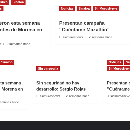
litica
Sinaloa
s
Noticias
Sinaloa
SinMurosNews
eron esta semana
Presentan campaña
antes de Morena en
“Cuéntame Mazatlán”
sinmurosnews
2 semanas hace
s
2 semanas hace
Sinaloa
Noticias
Si
Sin categoría
SinMurosNew
sta semana
Sin seguridad no hay
Presentan
e Morena en
desarrollo: Sergio Rojas
“Cuéntame
sinmurosnews
2 semanas hace
sinmurosnew
semanas hace