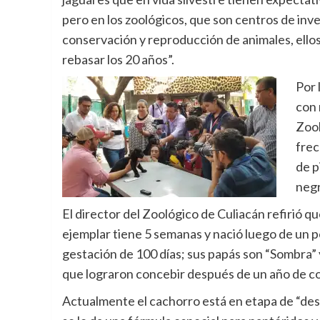
pero en los zoológicos, que son centros de inve
conservación y reproducción de animales, ell
rebasar los 20 años”.
Por 
con 
Zool
frec
de p
negr
El director del Zoológico de Culiacán refirió q
ejemplar tiene 5 semanas y nació luego de un 
gestación de 100 días; sus papás son “Sombra” 
que lograron concebir después de un año de co
Actualmente el cachorro está en etapa de “dest