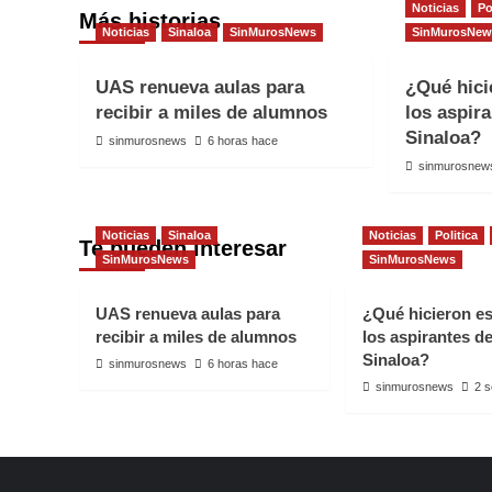
Noticias
Po
Más historias
Noticias
Sinaloa
SinMurosNews
SinMurosNew
UAS renueva aulas para
¿Qué hici
recibir a miles de alumnos
los aspir
Sinaloa?
sinmurosnews
6 horas hace
sinmurosnew
Noticias
Sinaloa
Noticias
Politica
Te pueden interesar
SinMurosNews
SinMurosNews
UAS renueva aulas para
¿Qué hicieron e
recibir a miles de alumnos
los aspirantes d
Sinaloa?
sinmurosnews
6 horas hace
sinmurosnews
2 