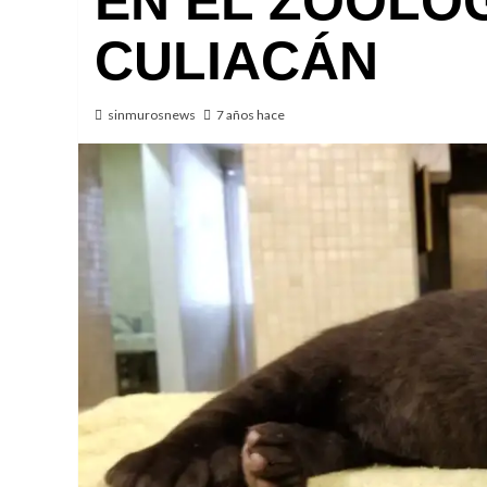
EN EL ZOOLÓ
CULIACÁN
sinmurosnews
7 años hace