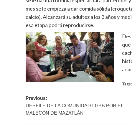
se le da una fórmula especial para pantéridos y 
mes se le empieza a dar comida sólida (croquet
calcio). Alcanzará su adultez a los 3 años y me
esa etapa podrá reproducirse.
Dest
que 
cach
hist
anim
Tags
Post
Previous:
DESFILE DE LA COMUNIDAD LGBB POR EL
navigation
MALECÓN DE MAZATLÁN