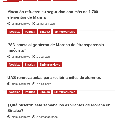
Mazatlán refuerza su seguridad con más de 1,700
elementos de Marina
sinmurosnews
13 horas hace
Noticias
Politica
Sinaloa
SinMurosNews
PAN acusa al gobierno de Morena de “transparencia
hipócrita”
sinmurosnews
1 día hace
Noticias
Sinaloa
SinMurosNews
UAS renueva aulas para recibir a miles de alumnos
sinmurosnews
2 días hace
Noticias
Politica
Sinaloa
SinMurosNews
¿Qué hicieron esta semana los aspirantes de Morena en
Sinaloa?
sinmurosnews
2 semanas hace