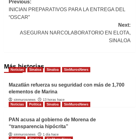
Post
Previous:
INICIAN PREPARATIVOS PARA LA ENTREGA DEL
navigation
“OSCAR”
Next:
ASEGURAN NARCOLABORATORIO EN ELOTA,
SINALOA
Más historias
Noticias
Sinaloa
Sinaloa
SinMurosNews
Mazatlán refuerza su seguridad con más de 1,700
elementos de Marina
sinmurosnews
13 horas hace
Noticias
Politica
Sinaloa
SinMurosNews
PAN acusa al gobierno de Morena de
“transparencia hipócrita”
sinmurosnews
1 día hace
Noticias
Sinaloa
SinMurosNews