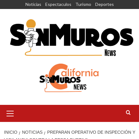
Saltar
Noticias
Espectaculos
Turismo
Deportes
al
contenido
Menú
principal
INICIO
NOTICIAS
PREPARAN OPERATIVO DE INSPECCIÓN Y