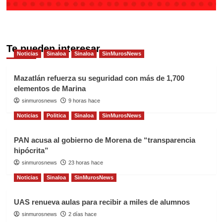
Te pueden interesar
Noticias
Sinaloa
Sinaloa
SinMurosNews
Mazatlán refuerza su seguridad con más de 1,700
elementos de Marina
sinmurosnews
9 horas hace
Noticias
Politica
Sinaloa
SinMurosNews
PAN acusa al gobierno de Morena de “transparencia
hipócrita”
sinmurosnews
23 horas hace
Noticias
Sinaloa
SinMurosNews
UAS renueva aulas para recibir a miles de alumnos
sinmurosnews
2 días hace