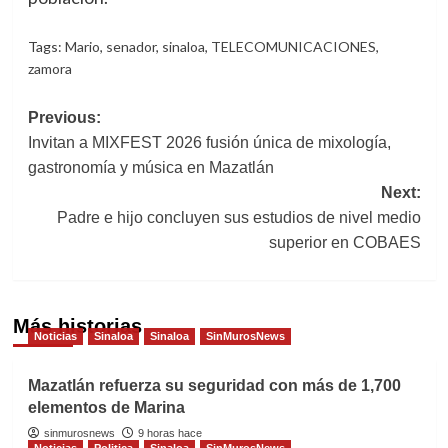
Tags:
Mario
,
senador
,
sinaloa
,
TELECOMUNICACIONES
,
zamora
Post
Previous:
Invitan a MIXFEST 2026 fusión única de mixología,
navigation
gastronomía y música en Mazatlán
Next:
Padre e hijo concluyen sus estudios de nivel medio
superior en COBAES
Más historias
Noticias
Sinaloa
Sinaloa
SinMurosNews
Mazatlán refuerza su seguridad con más de 1,700
elementos de Marina
sinmurosnews
9 horas hace