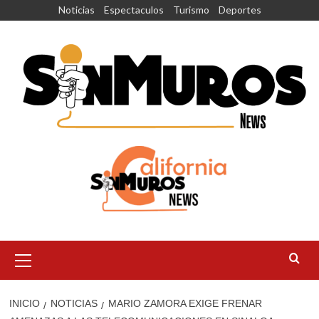
Saltar
Noticias
Espectaculos
Turismo
Deportes
al
contenido
Menú
principal
INICIO
NOTICIAS
MARIO ZAMORA EXIGE FRENAR