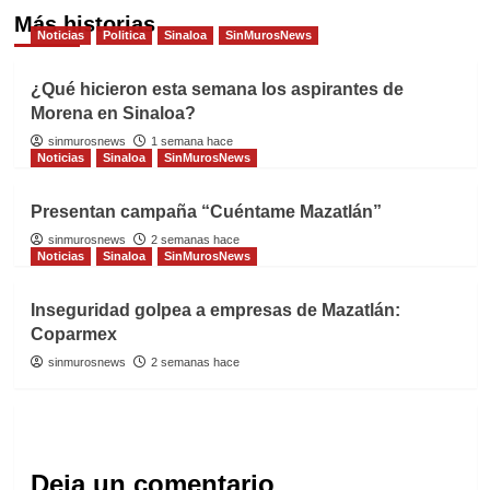
Más historias
Noticias
Politica
Sinaloa
SinMurosNews
¿Qué hicieron esta semana los aspirantes de
Morena en Sinaloa?
sinmurosnews
1 semana hace
Noticias
Sinaloa
SinMurosNews
Presentan campaña “Cuéntame Mazatlán”
sinmurosnews
2 semanas hace
Noticias
Sinaloa
SinMurosNews
Inseguridad golpea a empresas de Mazatlán:
Coparmex
sinmurosnews
2 semanas hace
Deja un comentario