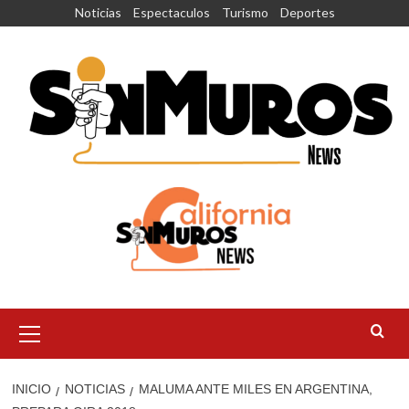
Saltar
Noticias
Espectaculos
Turismo
Deportes
al
contenido
Menú
principal
INICIO
NOTICIAS
MALUMA ANTE MILES EN ARGENTINA,