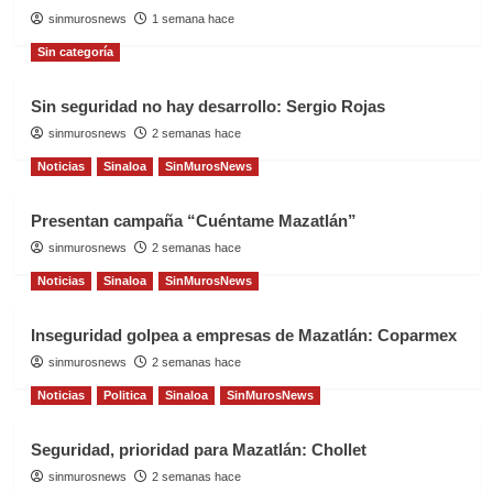
sinmurosnews
1 semana hace
Sin categoría
Sin seguridad no hay desarrollo: Sergio Rojas
sinmurosnews
2 semanas hace
Noticias
Sinaloa
SinMurosNews
Presentan campaña “Cuéntame Mazatlán”
sinmurosnews
2 semanas hace
Noticias
Sinaloa
SinMurosNews
Inseguridad golpea a empresas de Mazatlán: Coparmex
sinmurosnews
2 semanas hace
Noticias
Politica
Sinaloa
SinMurosNews
Seguridad, prioridad para Mazatlán: Chollet
sinmurosnews
2 semanas hace