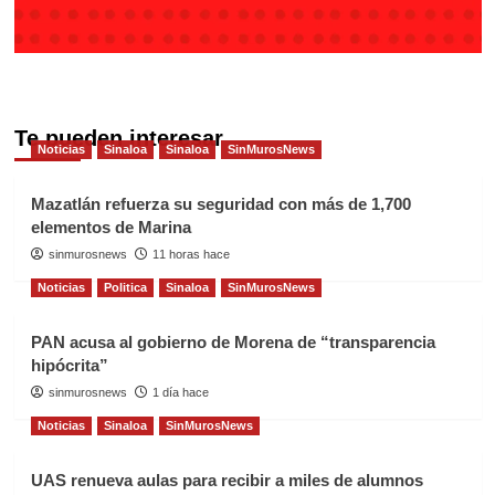
Te pueden interesar
Noticias
Sinaloa
Sinaloa
SinMurosNews
Mazatlán refuerza su seguridad con más de 1,700
elementos de Marina
sinmurosnews
11 horas hace
Noticias
Politica
Sinaloa
SinMurosNews
PAN acusa al gobierno de Morena de “transparencia
hipócrita”
sinmurosnews
1 día hace
Noticias
Sinaloa
SinMurosNews
UAS renueva aulas para recibir a miles de alumnos