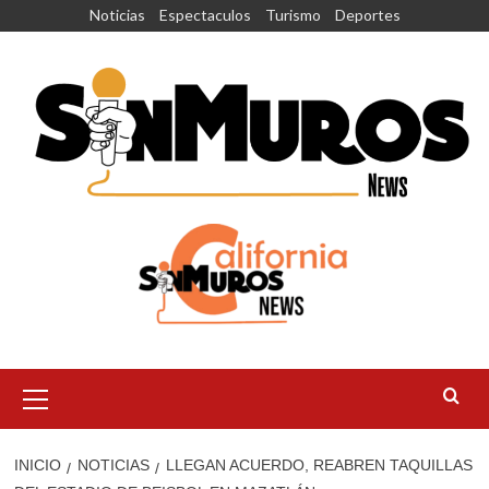
Saltar
Noticias
Espectaculos
Turismo
Deportes
al
contenido
Menú
principal
INICIO
NOTICIAS
LLEGAN ACUERDO, REABREN TAQUILLAS