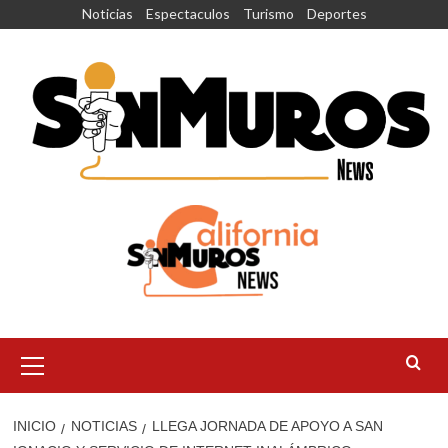
Saltar
Noticias
Espectaculos
Turismo
Deportes
al
contenido
Menú
principal
INICIO
NOTICIAS
LLEGA JORNADA DE APOYO A SAN