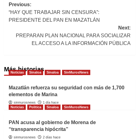
Post
Previous:
“HAY QUE TRABAJAR SIN CENSURA”:
navigation
PRESIDENTE DEL PAN EN MAZATLÁN
Next:
PREPARAN PLAN NACIONAL PARA SOCIALIZAR
EL ACCESO A LA INFORMACIÓN PÚBLICA
Más historias
Noticias
Sinaloa
Sinaloa
SinMurosNews
Mazatlán refuerza su seguridad con más de 1,700
elementos de Marina
sinmurosnews
1 día hace
Noticias
Politica
Sinaloa
SinMurosNews
PAN acusa al gobierno de Morena de
“transparencia hipócrita”
sinmurosnews
2 días hace