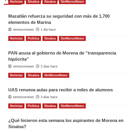
Noticias
Sinaloa
Sinaloa
SinMurosNews
Mazatlán refuerza su seguridad con más de 1,700
elementos de Marina
sinmurosnews
1 día hace
Noticias
Politica
Sinaloa
SinMurosNews
PAN acusa al gobierno de Morena de “transparencia
hipócrita”
sinmurosnews
2 días hace
Noticias
Sinaloa
SinMurosNews
UAS renueva aulas para recibir a miles de alumnos
sinmurosnews
3 días hace
Noticias
Politica
Sinaloa
SinMurosNews
¿Qué hicieron esta semana los aspirantes de Morena en
Sinaloa?