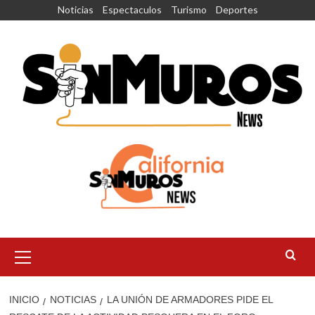
Saltar
Noticias
Espectaculos
Turismo
Deportes
al
contenido
Menú
principal
INICIO
NOTICIAS
LA UNIÓN DE ARMADORES PIDE EL