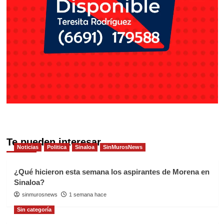
Te pueden interesar
Noticias
Politica
Sinaloa
SinMurosNews
¿Qué hicieron esta semana los aspirantes de Morena en
Sinaloa?
sinmurosnews
1 semana hace
Sin categoría