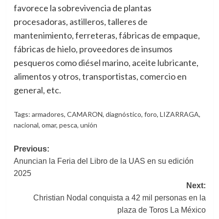
favorece la sobrevivencia de plantas
procesadoras, astilleros, talleres de
mantenimiento, ferreteras, fábricas de empaque,
fábricas de hielo, proveedores de insumos
pesqueros como diésel marino, aceite lubricante,
alimentos y otros, transportistas, comercio en
general, etc.
Tags:
armadores
,
CAMARON
,
diagnóstico
,
foro
,
LIZARRAGA
,
nacional
,
omar
,
pesca
,
unión
Post
Previous:
Anuncian la Feria del Libro de la UAS en su edición
navigation
2025
Next:
Christian Nodal conquista a 42 mil personas en la
plaza de Toros La México