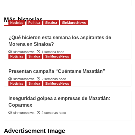
Más historias
Noticias
Politica
Sinaloa
SinMurosNews
¿Qué hicieron esta semana los aspirantes de
Morena en Sinaloa?
sinmurosnews
1 semana hace
Noticias
Sinaloa
SinMurosNews
Presentan campaña “Cuéntame Mazatlán”
sinmurosnews
2 semanas hace
Noticias
Sinaloa
SinMurosNews
Inseguridad golpea a empresas de Mazatlán:
Coparmex
sinmurosnews
2 semanas hace
Advertisement Image