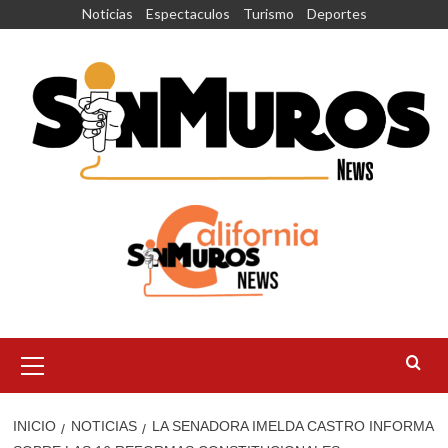
Saltar
Noticias
Espectaculos
Turismo
Deportes
al
contenido
Menú
principal
INICIO
NOTICIAS
LA SENADORA IMELDA CASTRO INFORMA