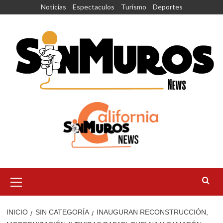
Saltar
Noticias
Espectaculos
Turismo
Deportes
al
contenido
Menú
principal
INICIO
SIN CATEGORÍA
INAUGURAN RECONSTRUCCIÓN,