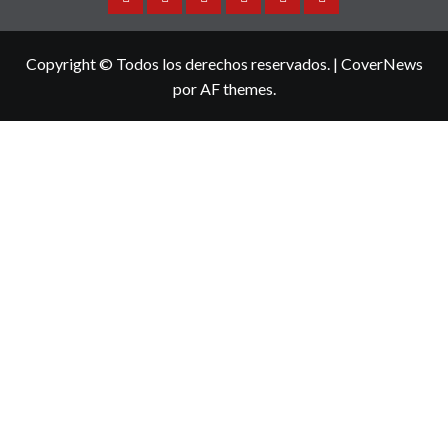
Sinaloa
Nacional
Internacional
Espectaculos
Turismo
Deportes
Copyright © Todos los derechos reservados.
|
CoverNews
por AF themes.