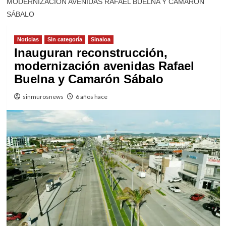
MODERNIZACIÓN AVENIDAS RAFAEL BUELNA Y CAMARÓN
SÁBALO
Noticias
Sin categoría
Sinaloa
Inauguran reconstrucción,
modernización avenidas Rafael
Buelna y Camarón Sábalo
sinmurosnews
6 años hace