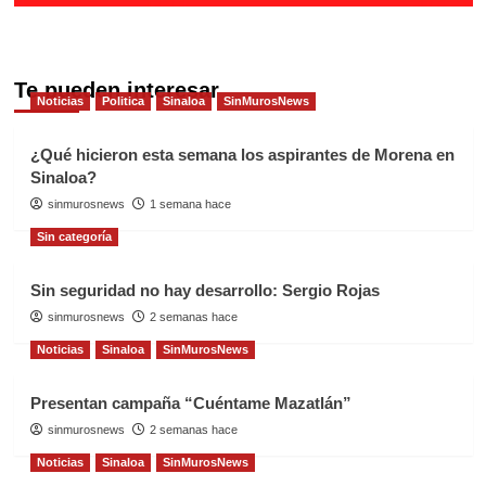
Te pueden interesar
Noticias
Politica
Sinaloa
SinMurosNews
¿Qué hicieron esta semana los aspirantes de Morena en
Sinaloa?
sinmurosnews
1 semana hace
Sin categoría
Sin seguridad no hay desarrollo: Sergio Rojas
sinmurosnews
2 semanas hace
Noticias
Sinaloa
SinMurosNews
Presentan campaña “Cuéntame Mazatlán”
sinmurosnews
2 semanas hace
Noticias
Sinaloa
SinMurosNews