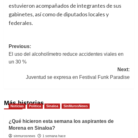
estuvieron acompañados de integrantes de sus
gabinetes, así como de diputados locales y
federales.
Post
Previous:
El uso del alcoholímetro reduce accidentes viales en
navigation
un 30 %
Next:
Juventud se expresa en Festival Funk Paradise
Más historias
Noticias
Politica
Sinaloa
SinMurosNews
¿Qué hicieron esta semana los aspirantes de
Morena en Sinaloa?
sinmurosnews
1 semana hace