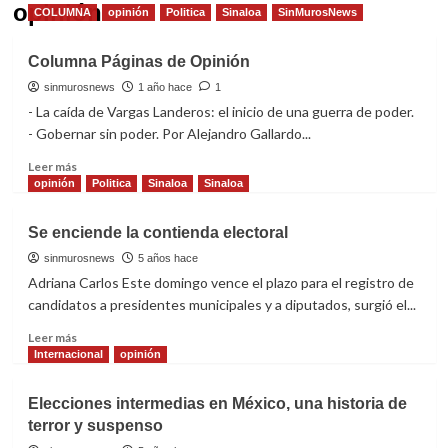
opinión
COLUMNA
opinión
Politica
Sinaloa
SinMurosNews
Columna Páginas de Opinión
sinmurosnews
1 año hace
1
- La caída de Vargas Landeros: el inicio de una guerra de poder.
- Gobernar sin poder. Por Alejandro Gallardo...
Read
Leer más
more
opinión
Politica
Sinaloa
Sinaloa
about
Columna
Se enciende la contienda electoral
Páginas
de
sinmurosnews
5 años hace
Opinión
Adriana Carlos Este domingo vence el plazo para el registro de
candidatos a presidentes municipales y a diputados, surgió el...
Read
Leer más
more
Internacional
opinión
about
Se
Elecciones intermedias en México, una historia de
enciende
terror y suspenso
la