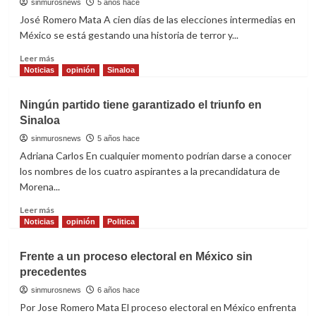
contienda
sinmurosnews
5 años hace
electoral
José Romero Mata A cien días de las elecciones intermedias en
México se está gestando una historia de terror y...
Read
Leer más
more
Noticias
opinión
Sinaloa
about
Elecciones
Ningún partido tiene garantizado el triunfo en
intermedias
Sinaloa
en
México,
sinmurosnews
5 años hace
una
Adriana Carlos En cualquier momento podrían darse a conocer
historia
los nombres de los cuatro aspirantes a la precandidatura de
de
Morena...
terror
y
Read
Leer más
suspenso
more
Noticias
opinión
Politica
about
Ningún
Frente a un proceso electoral en México sin
partido
precedentes
tiene
garantizado
sinmurosnews
6 años hace
el
Por Jose Romero Mata El proceso electoral en México enfrenta
triunfo