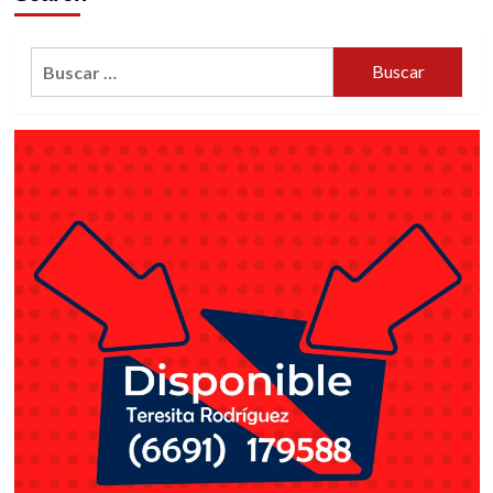
sin
capacidad
Buscar: