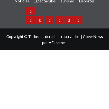
Noticias
Espectaculos
Turismo
Deportes
Noticias
Sinaloa
Nacional
Internacional
Espectaculos
Turismo
Deportes
Copyright © Todos los derechos reservados.
|
CoverNews
por AF themes.