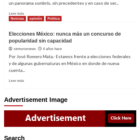
un panorama sombrío, sin precedentes y en caso de ser...
en
Sinaloa
Read
Leer más
more
Noticias
opinión
Politica
about
Frente
Elecciones México: nunca más un concurso de
a
popularidad sin capacidad
un
proceso
sinmurosnews
6 años hace
electoral
Por José Romero Mata.- Estamos frente a elecciones federales
en
y de algunas gubernaturas en México en donde de nueva
México
cuenta...
sin
precedentes
Read
Leer más
more
about
Elecciones
Advertisement Image
México:
nunca
más
un
concurso
de
Search
popularidad