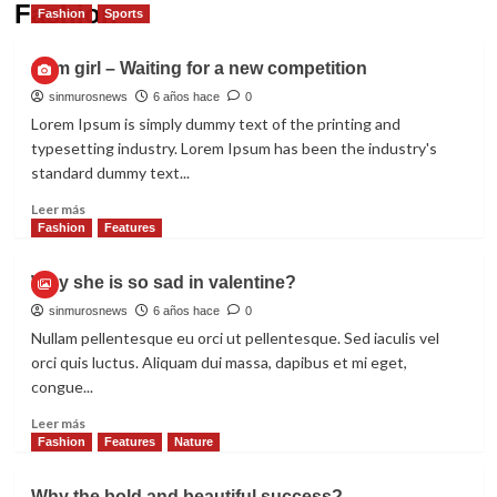
Fashion
Fashion
Sports
Gym girl – Waiting for a new competition
sinmurosnews
6 años hace
0
Lorem Ipsum is simply dummy text of the printing and
typesetting industry. Lorem Ipsum has been the industry's
standard dummy text...
Read
Leer más
more
Fashion
Features
about
Gym
Why she is so sad in valentine?
girl
–
sinmurosnews
6 años hace
0
Waiting
Nullam pellentesque eu orci ut pellentesque. Sed iaculis vel
for
orci quis luctus. Aliquam dui massa, dapibus et mi eget,
a
congue...
new
competition
Read
Leer más
more
Fashion
Features
Nature
about
Why
Why the bold and beautiful success?