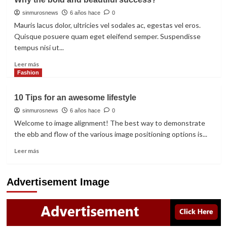
she
is
sinmurosnews
6 años hace
0
so
Mauris lacus dolor, ultricies vel sodales ac, egestas vel eros.
sad
Quisque posuere quam eget eleifend semper. Suspendisse
in
tempus nisi ut...
valentine?
Read
Leer más
more
Fashion
about
Why
10 Tips for an awesome lifestyle
the
bold
sinmurosnews
6 años hace
0
and
Welcome to image alignment! The best way to demonstrate
beautiful
the ebb and flow of the various image positioning options is...
success?
Read
Leer más
more
about
10
Advertisement Image
Tips
for
an
awesome
lifestyle