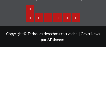
Noticias
Sinaloa
Nacional
Internacional
Espectaculos
Turismo
Deportes
Copyright © Todos los derechos reservados.
|
CoverNews
por AF themes.