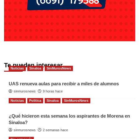
Te pueden interesar
Noticias
Sinaloa
SinMurosNews
UAS renueva aulas para recibir a miles de alumnos
sinmurosnews
9 horas hace
Noticias
Politica
Sinaloa
SinMurosNews
¿Qué hicieron esta semana los aspirantes de Morena en
Sinaloa?
sinmurosnews
2 semanas hace