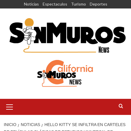
Saltar
Noticias
Espectaculos
Turismo
Deportes
al
contenido
Menú
principal
INICIO
NOTICIAS
HELLO KITTY SE INFILTRA EN CARTELES