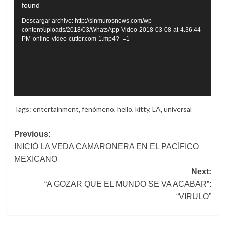
found
de
vídeo
Descargar archivo: http://sinmurosnews.com/wp-
content/uploads/2018/03/WhatsApp-Video-2018-03-08-at-4.36.44-
PM-online-video-cutter.com-1.mp4?_=1
Tags:
entertainment
,
fenómeno
,
hello
,
kitty
,
LA
,
universal
Post
Previous:
INICIÓ LA VEDA CAMARONERA EN EL PACÍFICO
navigation
MEXICANO
Next:
“A GOZAR QUE EL MUNDO SE VA ACABAR”:
“VIRULO”