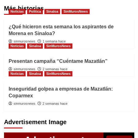
Más historias
Noticias
Politica
Sinaloa
SinMurosNews
¿Qué hicieron esta semana los aspirantes de
Morena en Sinaloa?
sinmurosnews
1 semana hace
Noticias
Sinaloa
SinMurosNews
Presentan campaña “Cuéntame Mazatlán”
sinmurosnews
2 semanas hace
Noticias
Sinaloa
SinMurosNews
Inseguridad golpea a empresas de Mazatlán:
Coparmex
sinmurosnews
2 semanas hace
Advertisement Image