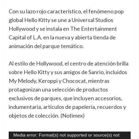
Con su lazo rojo característico, el fenómeno pop
global Hello Kitty se une a Universal Studios
Hollywood y se instala en The Entertainment
Capital of L.A. en la nueva y abierta tienda de
animación del parque temático.
Al estilo de Hollywood, el centro de atención brilla
sobre Hello Kitty y sus amigos de Sanrio, incluidos
My Melody, Keroppi y Chococat, mientras
protagonizan una selección de productos
exclusivos de parques, que incluyen accesorios,
indumentaria, artículos de papelería, recuerdos y
objetos de colección. (Notimex)
Reproductor
Media error: Format(s) not supported or source(s) not