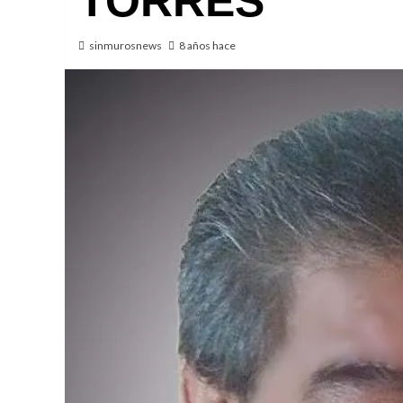
TORRES
sinmurosnews
8 años hace