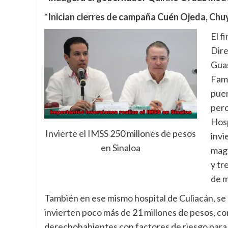
*Inician cierres de campaña Cuén Ojeda, Chu
El f
Dire
Guas
Fami
puer
pero
Hosp
Invierte el IMSS 250 millones de pesos
invi
en Sinaloa
magn
y tr
de m
También en ese mismo hospital de Culiacán, se
invierten poco más de 21 millones de pesos, co
derechohabientes con factores de riesgo para