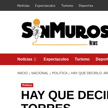
Saltar
Noticias
Espectaculos
Turismo
Deportes
al
contenido
Noticias
Espectaculos
Turismo
Depor
INICIO
NACIONAL
POLITICA
HAY QUE DECIRLO: A
Politica
HAY QUE DEC