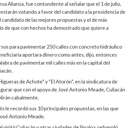
a Alianza, fue contundente al señalar que el 1 de julio,
, estarán votando a favor del candidato a la presidencia de
 candidato de las mejores propuestas y el de más
más de que con hechos ha demostrado que quiere a
rsos para pavimentar 250 calles con concreto hidráulico
eneficiaria aportara dinero como antes, dijo, entonces
abra de pavimentar mil calles más en la capital del
iacán.
gueras de Achote” y “El Atorón”, en la sindicatura de
egurar que con el apoyo de José Antonio Meade, Culiacán
lirán cabalmente.
s le recordó sus 10 principales propuestas, en las que
 José Antonio Meade.
visitó Culiacán y otras ciudades de Sinaloa, refrendó