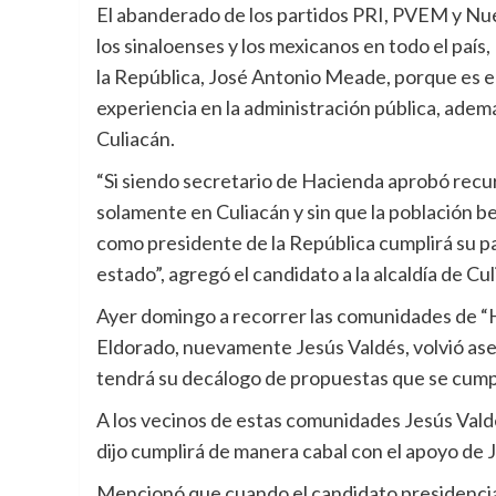
El abanderado de los partidos PRI, PVEM y Nuev
los sinaloenses y los mexicanos en todo el país
la República, José Antonio Meade, porque es el
experiencia en la administración pública, ade
Culiacán.
“Si siendo secretario de Hacienda aprobó recu
solamente en Culiacán y sin que la población b
como presidente de la República cumplirá su pal
estado”, agregó el candidato a la alcaldía de Cul
Ayer domingo a recorrer las comunidades de “Hi
Eldorado, nuevamente Jesús Valdés, volvió as
tendrá su decálogo de propuestas que se cump
A los vecinos de estas comunidades Jesús Valdé
dijo cumplirá de manera cabal con el apoyo de
Mencionó que cuando el candidato presidencial 