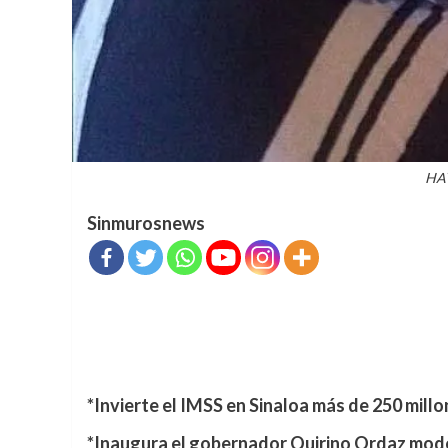
HA
Sinmurosnews
*Invierte el IMSS en Sinaloa más de 250 mill
*Inaugura el gobernador Quirino Ordaz mod