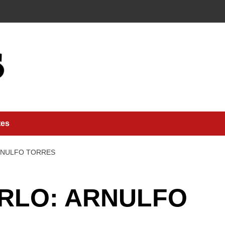
tes
RNULFO TORRES
IRLO: ARNULFO