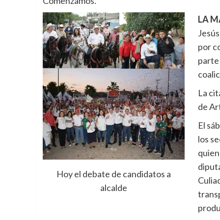
Comenzamos.
LA M
Jesús
por c
parte 
coali
La ci
de Ar
El sá
los s
quien
diput
Hoy el debate de candidatos a
Culiac
alcalde
trans
produ