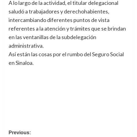
A lo largo de la actividad, el titular delegacional
saludó a trabajadores y derechohabientes,
intercambiando diferentes puntos de vista
referentes a la atención y trámites que se brindan
en las ventanillas de la subdelegación
administrativa.
Así están las cosas por el rumbo del Seguro Social
en Sinaloa.
Post
Previous: