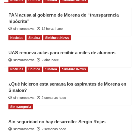
Noticias
Politica
Sinaloa
SinMurosNews
PAN acusa al gobierno de Morena de “transparencia
hipócrita”
sinmurosnews
12 horas hace
Noticias
Sinaloa
SinMurosNews
UAS renueva aulas para recibir a miles de alumnos
sinmurosnews
2 días hace
Noticias
Politica
Sinaloa
SinMurosNews
¿Qué hicieron esta semana los aspirantes de Morena en
Sinaloa?
sinmurosnews
2 semanas hace
Sin categoría
Sin seguridad no hay desarrollo: Sergio Rojas
sinmurosnews
2 semanas hace