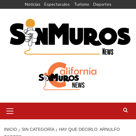
Saltar
Noticias
Espectaculos
Turismo
Deportes
al
contenido
Menú
principal
INICIO
SIN CATEGORÍA
HAY QUE DECIRLO: ARNULFO