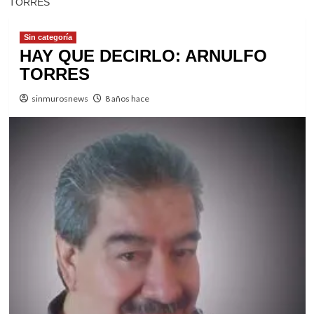
TORRES
Sin categoría
HAY QUE DECIRLO: ARNULFO
TORRES
sinmurosnews
8 años hace