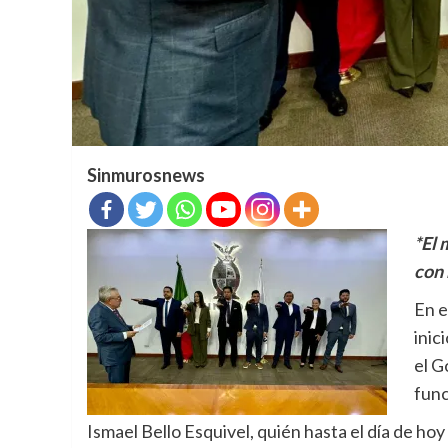
Sinmurosnews
*El 
con
En e
inic
el 
func
Ismael Bello Esquivel, quién hasta el día de h