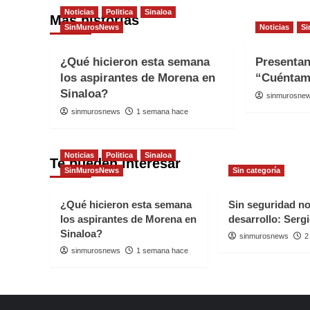
Noticias
Politica
Sinaloa
Más historias
SinMurosNews
Noticias
Si
¿Qué hicieron esta semana
Presenta
los aspirantes de Morena en
“Cuéntam
Sinaloa?
sinmurosne
sinmurosnews
1 semana hace
Noticias
Politica
Sinaloa
Te pueden interesar
SinMurosNews
Sin categoría
¿Qué hicieron esta semana
Sin seguridad n
los aspirantes de Morena en
desarrollo: Serg
Sinaloa?
sinmurosnews
2
sinmurosnews
1 semana hace