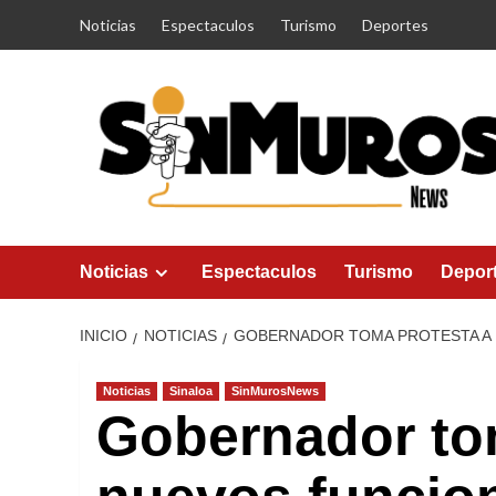
Saltar
Noticias
Espectaculos
Turismo
Deportes
al
contenido
Noticias
Espectaculos
Turismo
Depor
INICIO
NOTICIAS
GOBERNADOR TOMA PROTESTA A
Noticias
Sinaloa
SinMurosNews
Gobernador to