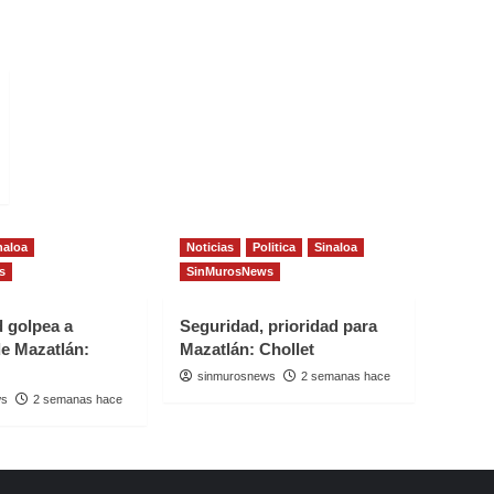
naloa
Noticias
Politica
Sinaloa
s
SinMurosNews
d golpea a
Seguridad, prioridad para
e Mazatlán:
Mazatlán: Chollet
sinmurosnews
2 semanas hace
ws
2 semanas hace