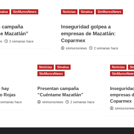
naloa
SinMurosNews
Noticias
Sinaloa
SinMurosNews
n campaña
Inseguridad golpea a
e Mazatlán”
empresas de Mazatlán:
Coparmex
ws
2 semanas hace
sinmurosnews
2 semanas hace
Noticias
Sinaloa
Noticias
Si
SinMurosNews
SinMurosNew
o hay
Presentan campaña
Insegurida
io Rojas
“Cuéntame Mazatlán”
empresas d
Coparmex
 semanas hace
sinmurosnews
2 semanas hace
sinmurosne