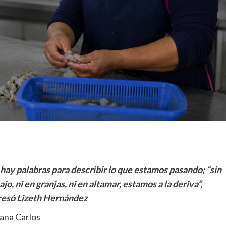
hay palabras para describir lo que estamos pasando; “s
in
ajo, ni en granjas, ni en altamar, estamos a la deriva”,
resó Lizeth Hernández
ana Carlos