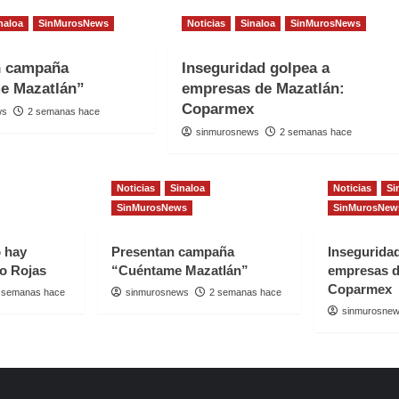
naloa
SinMurosNews
Noticias
Sinaloa
SinMurosNews
n campaña
Inseguridad golpea a
e Mazatlán”
empresas de Mazatlán:
Coparmex
ws
2 semanas hace
sinmurosnews
2 semanas hace
Noticias
Sinaloa
Noticias
Si
SinMurosNews
SinMurosNew
o hay
Presentan campaña
Insegurida
io Rojas
“Cuéntame Mazatlán”
empresas d
Coparmex
 semanas hace
sinmurosnews
2 semanas hace
sinmurosne