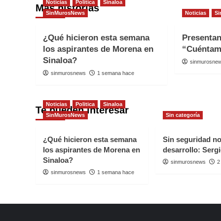
Noticias
Politica
Sinaloa
Más historias
SinMurosNews
Noticias
Si
¿Qué hicieron esta semana
Presenta
los aspirantes de Morena en
“Cuéntam
Sinaloa?
sinmurosne
sinmurosnews
1 semana hace
Noticias
Politica
Sinaloa
Te pueden interesar
SinMurosNews
Sin categoría
¿Qué hicieron esta semana
Sin seguridad n
los aspirantes de Morena en
desarrollo: Serg
Sinaloa?
sinmurosnews
2
sinmurosnews
1 semana hace