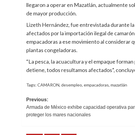
llegaron a operar en Mazatlán, actualmente so
de mayor producción.
Lizeth Hernández, fue entrevistada durante la
afectados por la importación ilegal de camarón 
empacadoras a ese movimiento al considerar que
plantas congeladoras.
“La pesca, la acuacultura y el empaque forman 
detiene, todos resultamos afectados”, concluy
Tags:
CAMARON
,
desempleo
,
empacadoras
,
mazatlán
Post
Previous:
Armada de México exhibe capacidad operativa pa
navigation
proteger los mares nacionales