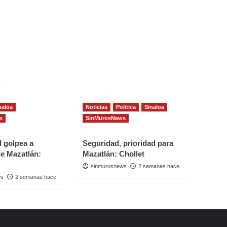
naloa
Noticias
Politica
Sinaloa
s
SinMurosNews
d golpea a
Seguridad, prioridad para
e Mazatlán:
Mazatlán: Chollet
sinmurosnews
2 semanas hace
ws
2 semanas hace