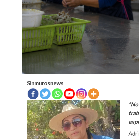
Sinmurosnews
*No 
trab
exp
Adri