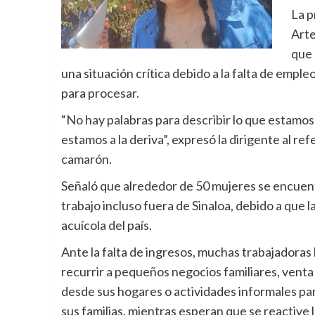
La p
Arte
que 
una situación crítica debido a la falta de empl
para procesar.
“No hay palabras para describir lo que estamos 
estamos a la deriva”, expresó la dirigente al ref
camarón.
Señaló que alrededor de 50 mujeres se encuent
trabajo incluso fuera de Sinaloa, debido a que l
acuícola del país.
Ante la falta de ingresos, muchas trabajadoras
recurrir a pequeños negocios familiares, vent
desde sus hogares o actividades informales pa
sus familias, mientras esperan que se reactive