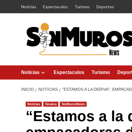
Saltar
Noticias
Espectaculos
Turismo
Deportes
al
contenido
Noticias
Espectaculos
Turismo
Depor
INICIO
NOTICIAS
“ESTAMOS A LA DERIVA”: EMPAC
Noticias
Sinaloa
SinMurosNews
“Estamos a la 