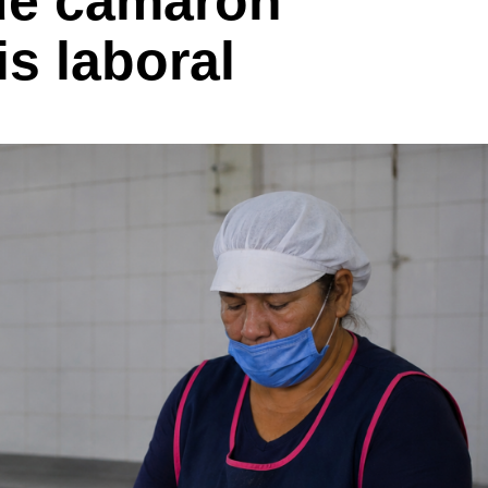
de camarón
s laboral