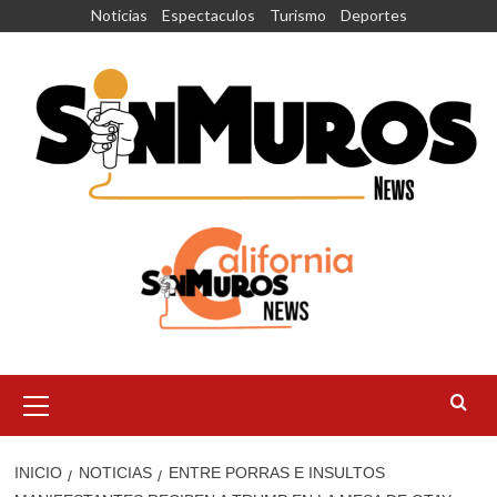
Saltar
Noticias
Espectaculos
Turismo
Deportes
al
contenido
Menú
principal
INICIO
NOTICIAS
ENTRE PORRAS E INSULTOS