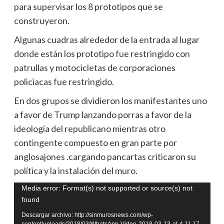
para supervisar los 8 prototipos que se
construyeron.
Algunas cuadras alrededor de la entrada al lugar
donde están los prototipo fue restringido con
patrullas y motocicletas de corporaciones
policiacas fue restringido.
En dos grupos se dividieron los manifestantes uno
a favor de Trump lanzando porras a favor de la
ideología del republicano mientras otro
contingente compuesto en gran parte por
anglosajones .cargando pancartas criticaron su
política y la instalación del muro.
Reproductor
Media error: Format(s) not supported or source(s) not
found
de
vídeo
Descargar archivo: http://sinmurosnews.com/wp-
content/uploads/2018/03/WhatsApp-Video-2018-03-13-at-4.11.17-