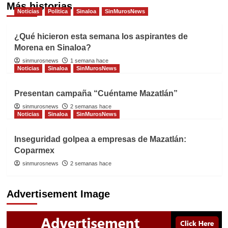
Más historias
Noticias
Politica
Sinaloa
SinMurosNews
¿Qué hicieron esta semana los aspirantes de
Morena en Sinaloa?
sinmurosnews
1 semana hace
Noticias
Sinaloa
SinMurosNews
Presentan campaña “Cuéntame Mazatlán”
sinmurosnews
2 semanas hace
Noticias
Sinaloa
SinMurosNews
Inseguridad golpea a empresas de Mazatlán:
Coparmex
sinmurosnews
2 semanas hace
Advertisement Image