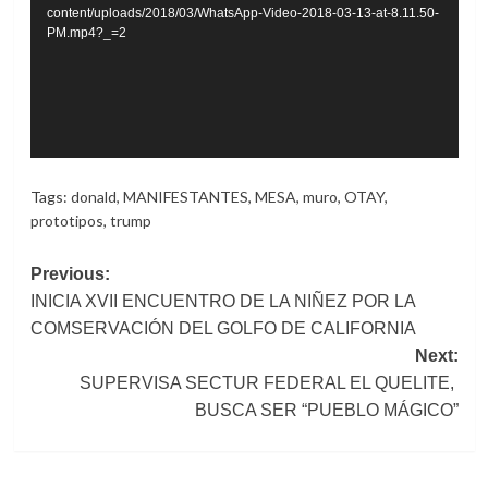
content/uploads/2018/03/WhatsApp-Video-2018-03-13-at-8.11.50-
PM.mp4?_=2
Tags:
donald
,
MANIFESTANTES
,
MESA
,
muro
,
OTAY
,
prototipos
,
trump
Post
Previous:
INICIA XVII ENCUENTRO DE LA NIÑEZ POR LA
navigation
COMSERVACIÓN DEL GOLFO DE CALIFORNIA
Next:
SUPERVISA SECTUR FEDERAL EL QUELITE,
BUSCA SER “PUEBLO MÁGICO”