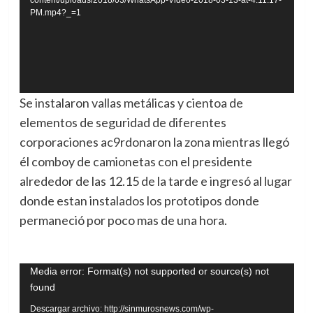
PM.mp4?_=1
Se instalaron vallas metálicas y cientoa de
elementos de seguridad de diferentes
corporaciones ac9rdonaron la zona mientras llegó
él comboy de camionetas con el presidente
alrededor de las 12.15 de la tarde e ingresó al lugar
donde estan instalados los prototipos donde
permaneció por poco mas de una hora.
Reproductor
Media error: Format(s) not supported or source(s) not
found
de
vídeo
Descargar archivo: http://sinmurosnews.com/wp-