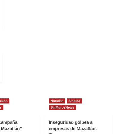
naloa
Noticias
Sinaloa
s
SinMurosNews
 campaña
Inseguridad golpea a
 Mazatlán”
empresas de Mazatlán: