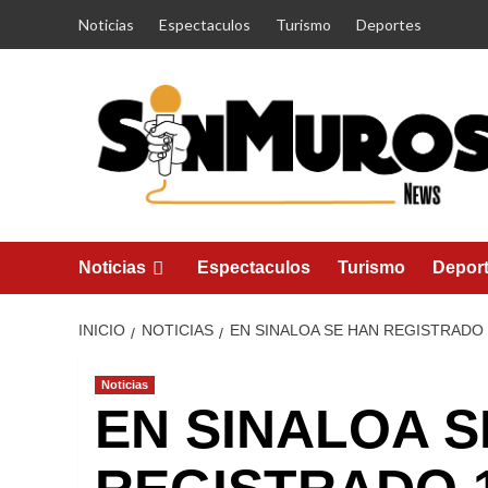
Saltar
Noticias
Espectaculos
Turismo
Deportes
al
contenido
Noticias
Espectaculos
Turismo
Depor
INICIO
NOTICIAS
EN SINALOA SE HAN REGISTRADO 
Noticias
EN SINALOA S