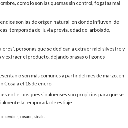
ombre, como lo son las quemas sin control, fogatas mal
.
endios son las de origen natural, en donde influyen, de
as, temporada de lluvia previa, edad del arbolado,
ros”, personas que se dedican a extraer miel silvestre y
s y extraer el producto, dejando brasas o tizones
esentan o son más comunes a partir del mes de marzo, en
en Cosalá el 18 de enero.
nes en los bosques sinaloenses son propicios para que se
almente la temporada de estiaje.
,
incendios
,
rosario
,
sinaloa