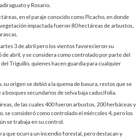
Badiraguato y Rosario.
ectáreas, en el paraje conocido como Picacho, en donde
 de vegetación impactada fueron 80 hectáreas de arbustos,
arascas.
rtes 3 de abril pero los vientos favorecieron su
5 de abril, y se considera como controlado por parte del
 del Triguillo, quienes hacen guardia para cualquier
, su origen se debió a la quema de basura, restos que se
 a bosques secundarios de selva baja caducifolia.
reas, de las cuales 400 fueron arbustos, 200 herbáceas y
o, se consideró como controlado el miércoles 4, pero los
ún se trabaja en su control.
ara que ocurra un incendio forestal, pero destacan y