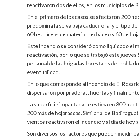
reactivaron dos de ellos, en los municipios de 
En el primero de los casos se afectaron 200 h
predomina la selva baja caducifolia, y el tipo
60 hectáreas de material herbáceo y 60 de hoj
Este incendio se consideró como liquidado el ma
reactivación, por lo que se trabajó este jueves 
personal de las brigadas forestales del poblado
eventualidad.
En lo que corresponde al incendio de El Rosario
dispersaron por praderas, huertas y finalmente
La superficie impactada se estima en 800 hectá
200 más de hojarascas. Similar al de Badiraguat
vientos reactivaron el incendio y al día de hoy a
Son diversos los factores que pueden incidir p