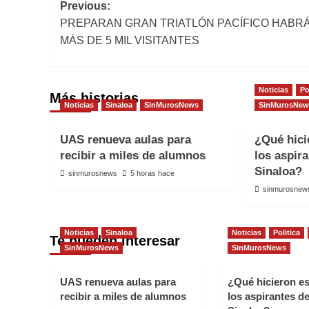
Post
Previous:
PREPARAN GRAN TRIATLÓN PACÍFICO HABR
navigation
MÁS DE 5 MIL VISITANTES
Noticias
Po
Más historias
Noticias
Sinaloa
SinMurosNews
SinMurosNew
UAS renueva aulas para
¿Qué hici
recibir a miles de alumnos
los aspir
Sinaloa?
sinmurosnews
5 horas hace
sinmurosnew
Noticias
Sinaloa
Noticias
Politica
Te pueden interesar
SinMurosNews
SinMurosNews
UAS renueva aulas para
¿Qué hicieron e
recibir a miles de alumnos
los aspirantes d