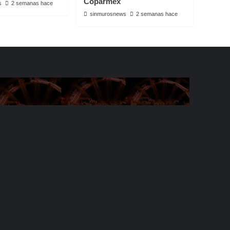
Coparmex
s
2 semanas hace
sinmurosnews
2 semanas hace