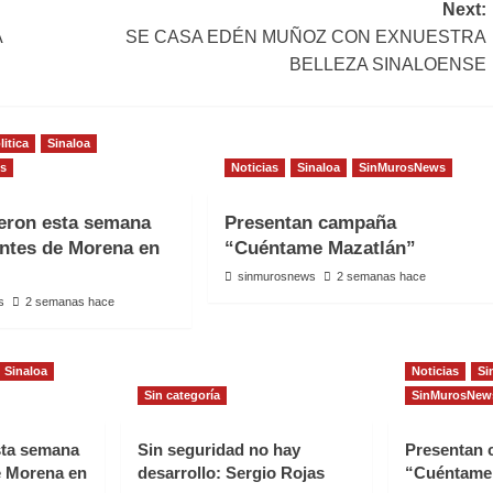
Next:
Á
SE CASA EDÉN MUÑOZ CON EXNUESTRA
BELLEZA SINALOENSE
litica
Sinaloa
s
Noticias
Sinaloa
SinMurosNews
eron esta semana
Presentan campaña
antes de Morena en
“Cuéntame Mazatlán”
sinmurosnews
2 semanas hace
s
2 semanas hace
Sinaloa
Noticias
Si
Sin categoría
SinMurosNew
sta semana
Sin seguridad no hay
Presentan
e Morena en
desarrollo: Sergio Rojas
“Cuéntame