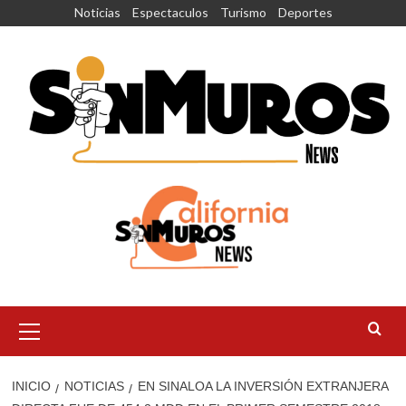
Saltar
Noticias
Espectaculos
Turismo
Deportes
al
contenido
Menú
principal
INICIO
NOTICIAS
EN SINALOA LA INVERSIÓN EXTRANJERA