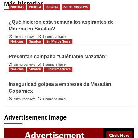
Más historias
Noticias
Politica
Sinaloa
SinMurosNews
¿Qué hicieron esta semana los aspirantes de
Morena en Sinaloa?
sinmurosnews
1 semana hace
Noticias
Sinaloa
SinMurosNews
Presentan campaña “Cuéntame Mazatlán”
sinmurosnews
1 semana hace
Noticias
Sinaloa
SinMurosNews
Inseguridad golpea a empresas de Mazatlán:
Coparmex
sinmurosnews
1 semana hace
Advertisement Image