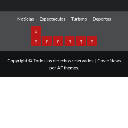
Noticias
Espectaculos
Turismo
Deportes
Noticias
Sinaloa
Nacional
Internacional
Espectaculos
Turismo
Deportes
Copyright © Todos los derechos reservados.
|
CoverNews
por AF themes.