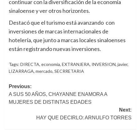
continuar con la diversificación de la economía
sinaloense y ver otros horizontes.
Destacó que el turismo está avanzando con
inversiones de marcas internacionales de
hotelería, que junto a marcas locales sinaloenses
están registrando nuevas inversiones.
Tags:
DIRECTA
,
economia
,
EXTRANJERA
,
INVERSION
,
javier
,
LIZARRAGA
,
mercado
,
SECRRETARIA
Post
Previous:
A SUS 50 AÑOS, CHAYANNE ENAMORA A
navigation
MUJERES DE DISTINTAS EDADES
Next:
HAY QUE DECIRLO: ARNULFO TORRES