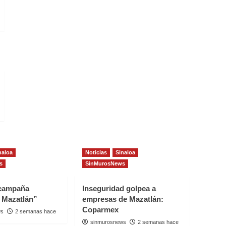
naloa
Noticias
Sinaloa
s
SinMurosNews
 campaña
Inseguridad golpea a
 Mazatlán”
empresas de Mazatlán:
Coparmex
ws
2 semanas hace
sinmurosnews
2 semanas hace