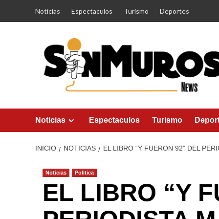
Saltar
Noticias
Espectaculos
Turismo
Deportes
al
contenido
Noticias
Espectaculos
Turismo
Depor
INICIO
NOTICIAS
EL LIBRO “Y FUERON 92” DEL P
Noticias
Politica
EL LIBRO “Y 