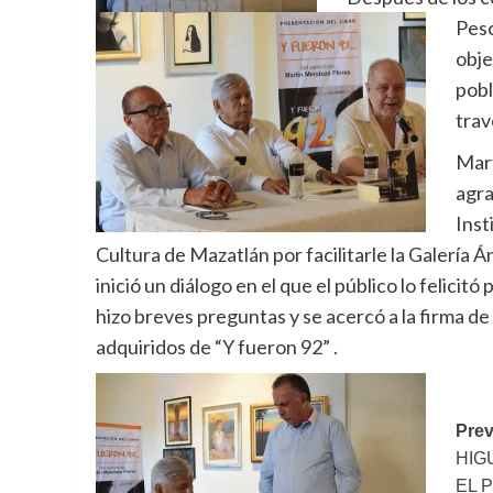
Pesc
obje
pobl
trav
Mar
agra
Inst
Cultura de Mazatlán por facilitarle la Galería Á
inició un diálogo en el que el público lo felicitó p
hizo breves preguntas y se acercó a la firma de
adquiridos de “Y fueron 92” .
Po
Prev
HIG
na
EL 