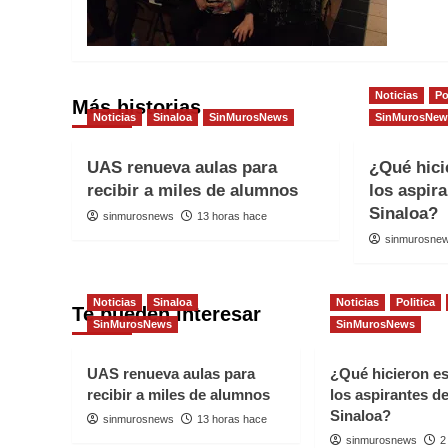
Noticias
Po
Más historias
Noticias
Sinaloa
SinMurosNews
SinMurosNew
UAS renueva aulas para
¿Qué hici
recibir a miles de alumnos
los aspir
Sinaloa?
sinmurosnews
13 horas hace
sinmurosne
Noticias
Sinaloa
Noticias
Politica
Te pueden interesar
SinMurosNews
SinMurosNews
UAS renueva aulas para
¿Qué hicieron e
recibir a miles de alumnos
los aspirantes d
Sinaloa?
sinmurosnews
13 horas hace
sinmurosnews
2