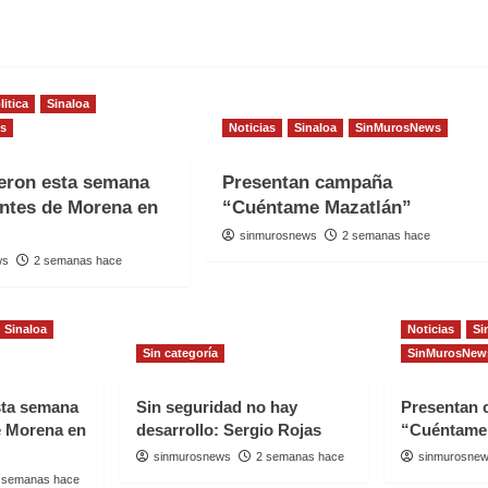
litica
Sinaloa
s
Noticias
Sinaloa
SinMurosNews
eron esta semana
Presentan campaña
antes de Morena en
“Cuéntame Mazatlán”
sinmurosnews
2 semanas hace
ws
2 semanas hace
Sinaloa
Noticias
Si
Sin categoría
SinMurosNew
sta semana
Sin seguridad no hay
Presentan
e Morena en
desarrollo: Sergio Rojas
“Cuéntame
sinmurosnews
2 semanas hace
sinmurosne
 semanas hace