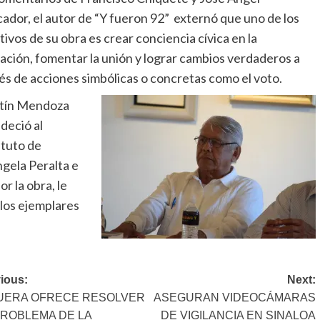
ador, el autor de “Y fueron 92” externó que uno de los
tivos de su obra es crear conciencia cívica en la
ación, fomentar la unión y lograr cambios verdaderos a
és de acciones simbólicas o concretas como el voto.
tín Mendoza
deció al
ituto de
ngela Peralta e
or la obra, le
 los ejemplares
st
ious:
Next:
UERA OFRECE RESOLVER
ASEGURAN VIDEOCÁMARAS
vigation
PROBLEMA DE LA
DE VIGILANCIA EN SINALOA