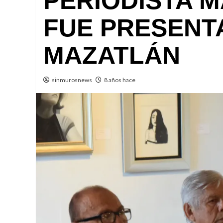
PERIODISTA 
FUE PRESENT
MAZATLÁN
sinmurosnews
8 años hace