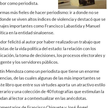
abor como periodista.
ormas más fieles de hacer periodismo: ir a donde no se
onde se viven altos índices de violencia y destacó que se
sonajes importantes como Francisco Labastida y Manuel
tica en la entidad sinaloense.
or felicitó al autor por haber realizado un trabajo que
stas de la vida política del estado: la relación con los
ación, la toma de decisiones, los procesos electorales y
 gente y los servidores públicos.
tín Mendoza como un periodista que tiene un enorme
ncias, de las cuales algunas de las más importantes se
e libro que entre sus virtudes aporta un atractivo estilo
rario y una colección de 40 fotografías que estimulan la
dan al lector a contextualizar en las anécdotas.
omentarios de Francisco Chiquete y José Ángel