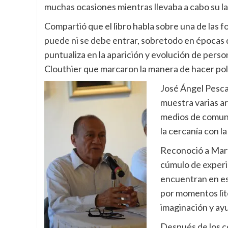
muchas ocasiones mientras llevaba a cabo su l
Compartió que el libro habla sobre una de las f
puede ni se debe entrar, sobretodo en épocas d
puntualiza en la aparición y evolución de per
Clouthier que marcaron la manera de hacer polí
José Ángel Pescad
muestra varias ari
medios de comunic
la cercanía con la
Reconoció a Mar
cúmulo de experie
encuentran en est
por momentos lite
imaginación y ayu
Después de los c