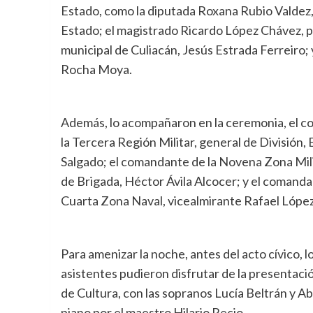
Estado, como la diputada Roxana Rubio Valdez,
Estado; el magistrado Ricardo López Chávez, p
municipal de Culiacán, Jesús Estrada Ferreiro;
Rocha Moya.
Además, lo acompañaron en la ceremonia, el 
la Tercera Región Militar, general de División
Salgado; el comandante de la Novena Zona Mili
de Brigada, Héctor Ávila Alcocer; y el comanda
Cuarta Zona Naval, vicealmirante Rafael Lópe
Para amenizar la noche, antes del acto cívico, l
asistentes pudieron disfrutar de la presentació
de Cultura, con las sopranos Lucía Beltrán y Ab
piano por el maestro Hilario Recio.