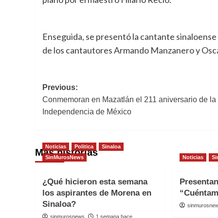
Enseguida, se presentó la cantante sinaloense N
de los cantautores Armando Manzanero y Osca
Post
Previous:
Conmemoran en Mazatlán el 211 aniversario de la
navigation
Independencia de México
Noticias
Politica
Sinaloa
Más historias
SinMurosNews
Noticias
Si
¿Qué hicieron esta semana
Presenta
los aspirantes de Morena en
“Cuéntam
Sinaloa?
sinmurosne
sinmurosnews
1 semana hace