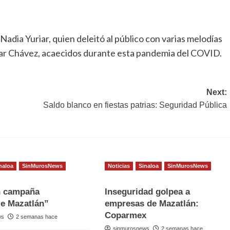
adia Yuriar, quien deleitó al público con varias melodías
r Chávez, acaecidos durante esta pandemia del COVID.
Next:
Saldo blanco en fiestas patrias: Seguridad Pública
naloa
SinMurosNews
Noticias
Sinaloa
SinMurosNews
n campaña
Inseguridad golpea a
e Mazatlán”
empresas de Mazatlán:
Coparmex
ws
2 semanas hace
sinmurosnews
2 semanas hace