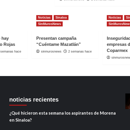
Noticias
Sinaloa
Noticias
Si
SinMurosNews
SinMurosNew
o hay
Presentan campaña
Insegurida
io Rojas
“Cuéntame Mazatlán”
empresas d
Coparmex
 semanas hace
sinmurosnews
2 semanas hace
sinmurosne
noticias recientes
¿Qué hicieron esta semana los aspirantes de Morena
en Sinaloa?