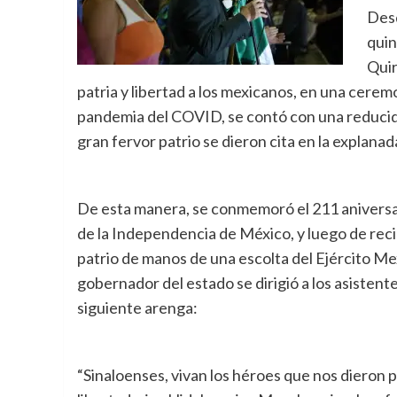
Desd
quin
Quir
patria y libertad a los mexicanos, en una ceremo
pandemia del COVID, se contó con una reducida
gran fervor patrio se dieron cita en la explana
De esta manera, se conmemoró el 211 aniversar
de la Independencia de México, y luego de recib
patrio de manos de una escolta del Ejército Me
gobernador del estado se dirigió a los asistente
siguiente arenga:
“Sinaloenses, vivan los héroes que nos dieron p