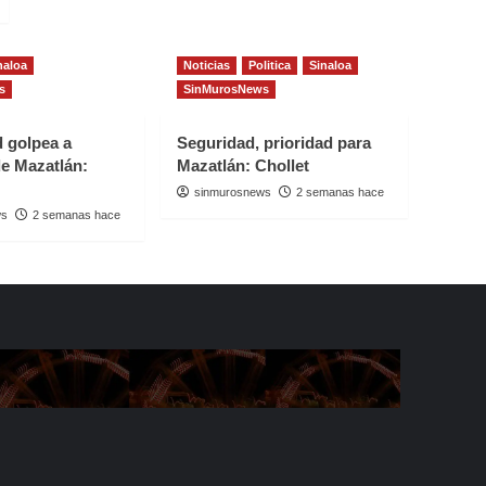
naloa
Noticias
Politica
Sinaloa
s
SinMurosNews
d golpea a
Seguridad, prioridad para
e Mazatlán:
Mazatlán: Chollet
sinmurosnews
2 semanas hace
ws
2 semanas hace