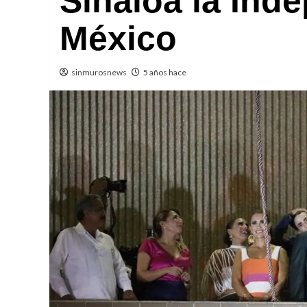
Sinaloa la Ind
México
sinmurosnews
5 años hace