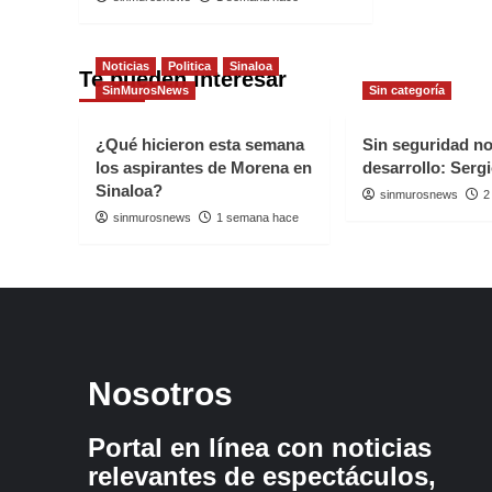
Noticias
Politica
Sinaloa
Te pueden interesar
SinMurosNews
Sin categoría
¿Qué hicieron esta semana
Sin seguridad n
los aspirantes de Morena en
desarrollo: Serg
Sinaloa?
sinmurosnews
2
sinmurosnews
1 semana hace
Nosotros
Portal en línea con noticias
relevantes de espectáculos,