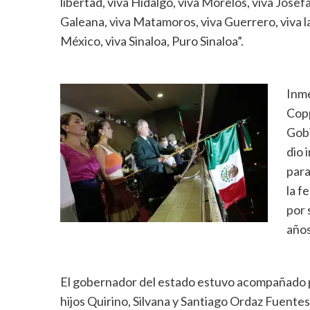
libertad, viva Hidalgo, viva Morelos, viva Jose
Galeana, viva Matamoros, viva Guerrero, viva l
México, viva Sinaloa, Puro Sinaloa”.
Inme
Copp
Gobi
dio 
para
la f
por 
años
El gobernador del estado estuvo acompañado po
hijos Quirino, Silvana y Santiago Ordaz Fuente