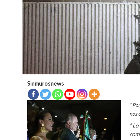
Sinmurosnews
* Por
nos d
* Lo
como