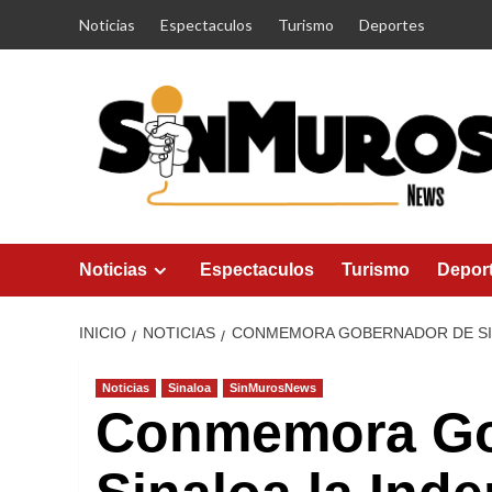
Saltar
Noticias
Espectaculos
Turismo
Deportes
al
contenido
Noticias
Espectaculos
Turismo
Depor
INICIO
NOTICIAS
CONMEMORA GOBERNADOR DE SIN
Noticias
Sinaloa
SinMurosNews
Conmemora Go