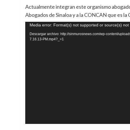
Actualmente integran este organismo abogados 
Abogados de Sinaloa y a la CONCAN que es la C
Reproductor
Media error: Format(s) not supported or source(s) not
de
Descargar archivo: http://sinmurosnews.com/wp-content/uploa
7.16.13-PM.mp4?_=1
vídeo