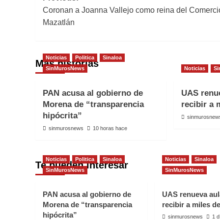
Coronan a Joanna Vallejo como reina del Comerci
navigation
Mazatlán
Noticias
Politica
Sinaloa
Más historias
SinMurosNews
Noticias
Si
PAN acusa al gobierno de
UAS renue
Morena de “transparencia
recibir a
hipócrita”
sinmurosnew
sinmurosnews
10 horas hace
Noticias
Politica
Sinaloa
Noticias
Sinaloa
Te pueden interesar
SinMurosNews
SinMurosNews
PAN acusa al gobierno de
UAS renueva aul
Morena de “transparencia
recibir a miles 
hipócrita”
sinmurosnews
1 d