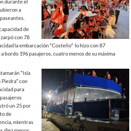
on durante el
subieron a
 paseantes.
 capacidad de
 zarpó con 78
acidad la embarcación “Costeño” lo hizo con 87
tó a bordo 196 pasajeros, cuatro menos de su máxima
atamarán “Isla
a Piedra” con
cidad para
pasajeros
stró un 25 por
to de
encia, mientras
as diez menos