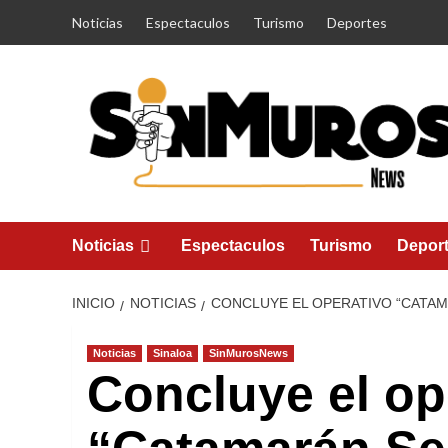
Saltar
Noticias
Espectaculos
Turismo
Deportes
al
contenido
Noticias
Espectaculos
Turismo
Depor
INICIO
NOTICIAS
CONCLUYE EL OPERATIVO “CATA
Noticias
Sinaloa
SinMurosNews
Concluye el op