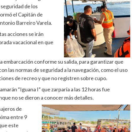
a seguridad de los
formó el Capitán de
ntonio Barreiro Varela.
tas acciones se irán
rada vacacional en que
cada embarcación conforme su salida, para garantizar que
n las normas de seguridad a la navegación, como el uso
ciones de recreo y que no registren sobre cupo.
atamarán “Iguana I” que zarparía a las 12 horas fue
nque no se dieron a conocer más detalles.
sajeros de
ima entre 9
que este