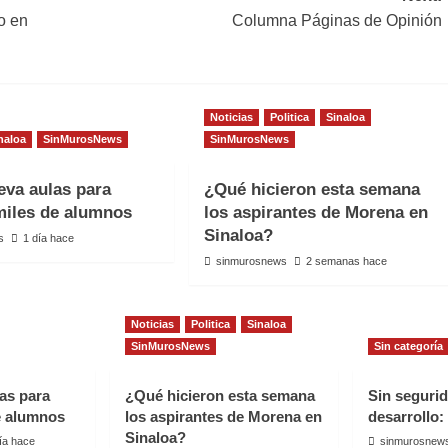
o en
Columna Páginas de Opinión
Noticias
Politica
Sinaloa
naloa
SinMurosNews
SinMurosNews
va aulas para
¿Qué hicieron esta semana
 miles de alumnos
los aspirantes de Morena en
Sinaloa?
s
1 día hace
sinmurosnews
2 semanas hace
Noticias
Politica
Sinaloa
SinMurosNews
Sin categoría
as para
¿Qué hicieron esta semana
Sin seguri
de alumnos
los aspirantes de Morena en
desarrollo:
Sinaloa?
ía hace
sinmurosnew