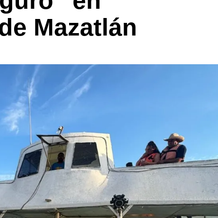
guro” en
de Mazatlán