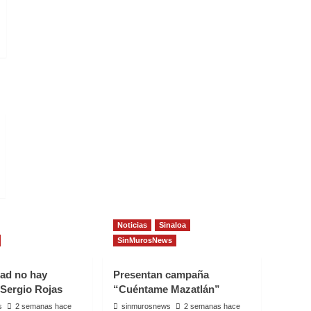
Noticias
Sinaloa
SinMurosNews
dad no hay
Presentan campaña
 Sergio Rojas
“Cuéntame Mazatlán”
s
2 semanas hace
sinmurosnews
2 semanas hace