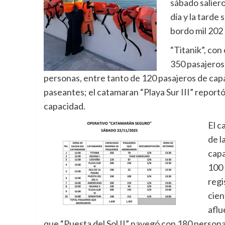
sábado salier
día y la tarde 
bordo mil 202
“Titanik”, con
350 pasajeros
personas, entre tanto de 120 pasajeros de cap
paseantes; el catamaran “Playa Sur III” repor
capacidad.
El c
de l
capa
100 
regi
cien
aflu
que “Puesta del Sol II” navegó con 180 person