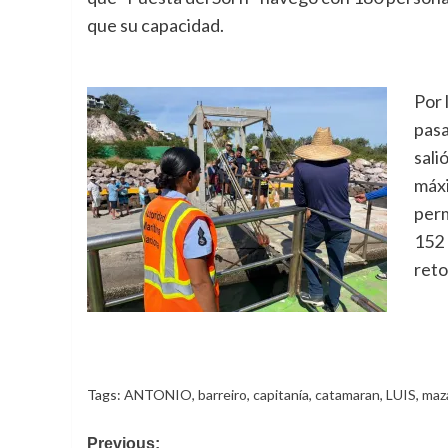
que su capacidad.
Por 
pasa
sali
máxi
perm
152 
reto
Tags:
ANTONIO
,
barreiro
,
capitanía
,
catamaran
,
LUIS
,
maz
Post
Previous: