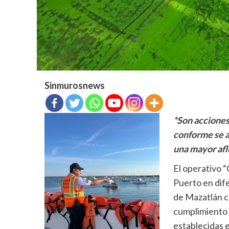
Sinmurosnews
*Son acciones
conforme se a
una mayor afl
El operativo “
Puerto en
dif
de Mazatlán co
cumplimiento 
establecidas 