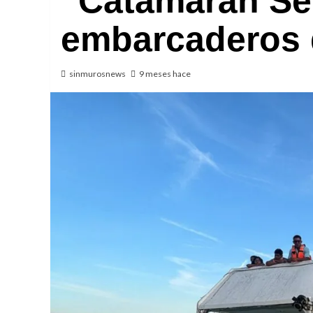
“Catamarán Se
embarcaderos 
sinmurosnews
9 meses hace